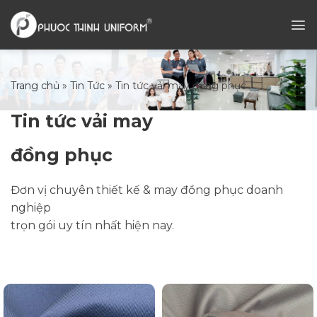
Chuyển
đến
nội
dung
Trang chủ
»
Tin Tức
»
Tin tức vải may đồng phục
Tin tức vải may
đồng phục
Đơn vị chuyên thiết kế & may đồng phục doanh
nghiệp
trọn gói uy tín nhất hiện nay.