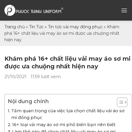
Chuyển
đến
nội
dung
Trang chủ
»
Tin Tức
»
Tin tức vải may đồng phục
»
Khám
phá 16+ chất liệu vải may áo sơ mi được ưa chuộng nhất
hiện nay
Khám phá 16+ chất liệu vải may áo sơ mi
được ưa chuộng nhất hiện nay
21/10/2021
1139 lượt xem
Nội dung chính
Tầm quan trọng của việc lựa chọn chất liệu vải áo sơ
mi đồng phục
16+ loại vải may áo sơ mi phổ biến bạn nên biết
Làm thế nào để chọn chất liệu vải may áo sơ mi