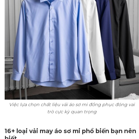
Việc lựa chọn chất liệu vải áo sơ mi đồng phục đóng vai
trò cực kỳ quan trọng
16+ loại vải may áo sơ mi phổ biến bạn nên
biết