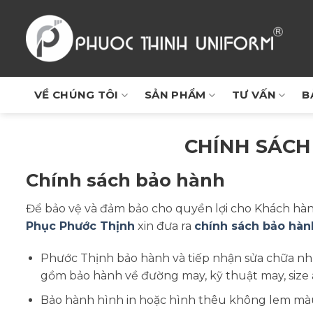
Chuyển
đến
nội
dung
VỀ CHÚNG TÔI
SẢN PHẨM
TƯ VẤN
B
CHÍNH SÁCH
Chính sách bảo hành
Để bảo vệ và đảm bảo cho quyền lợi cho Khách hàn
Phục Phước Thịnh
xin đưa ra
chính sách bảo hàn
Phước Thịnh bảo hành và tiếp nhận sửa chữa nh
gồm bảo hành về đường may, kỹ thuật may, size áo
Bảo hành hình in hoặc hình thêu không lem màu,