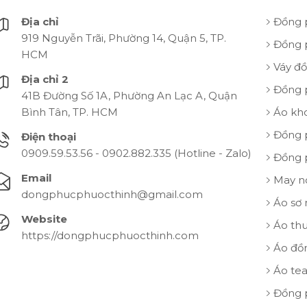
Địa chỉ
Đồng 
919 Nguyễn Trãi, Phường 14, Quận 5, TP.
Đồng 
HCM
Váy đ
Địa chỉ 2
Đồng 
41B Đường Số 1A, Phường An Lạc A, Quận
Bình Tân, TP. HCM
Áo kh
Đồng 
Điện thoại
0909.59.53.56 - 0902.882.335 (Hotline - Zalo)
Đồng 
Email
May n
dongphucphuocthinh@gmail.com
Áo sơ
Website
Áo th
https://dongphucphuocthinh.com
Áo đồ
Áo te
Đồng 