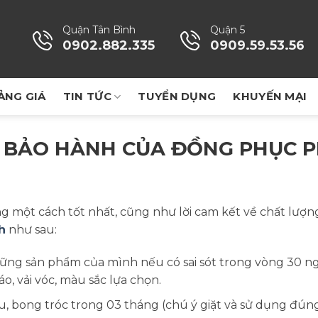
Quận Tân Bình
Quận 5
0902.882.335
0909.59.53.56
ẢNG GIÁ
TIN TỨC
TUYỂN DỤNG
KHUYẾN MẠI
 BẢO HÀNH CỦA ĐỒNG PHỤC 
g một cách tốt nhất, cũng như lời cam kết về chất lượ
h
như sau:
ững sản phẩm của mình nếu có sai sót trong vòng 30 n
, vải vóc, màu sắc lựa chọn.
 bong tróc trong 03 tháng (chú ý giặt và sử dụng đúng