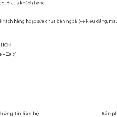
do lỗi của khách hàng.
ách hàng hoặc sửa chữa bên ngoài (về kiểu dáng, màu sắ
. HCM
e – Zalo)
hông tin liên hệ
Sản p