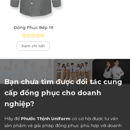
Đồng Phục Bếp 19
Được
Xem chi tiết
xếp
hạng
0
5
sao
Bạn chưa tìm được đối tác cung
cấp đồng phục cho doanh
nghiệp?
Hãy để
Phước Thịnh Uniform
có cơ hội được tư vấn
sản phẩm và giải pháp đồng phục phù hợp với doanh