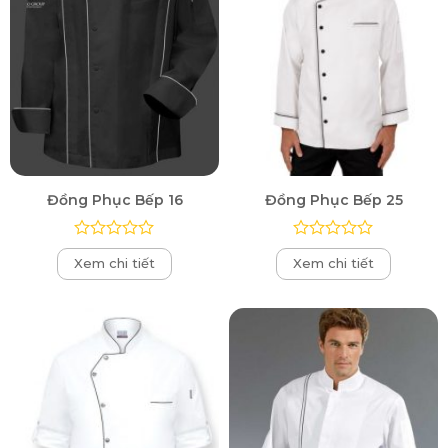
Đồng Phục Bếp 16
Đồng Phục Bếp 25
Được
Được
Xem chi tiết
Xem chi tiết
xếp
xếp
hạng
hạng
0
0
5
5
sao
sao