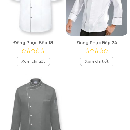
Đồng Phục Bếp 18
Đồng Phục Bếp 24
Được
Được
Xem chi tiết
Xem chi tiết
xếp
xếp
hạng
hạng
0
0
5
5
sao
sao