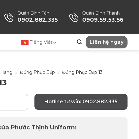
Quận Bình Tân
Quận Bình Thạnh
0902.882.335
0909.59.53.56
Tiếng Việt
Liên hệ ngay
 Hàng
»
Đồng Phục Bếp
»
Đồng Phục Bếp 13
13
Hotline tư vấn: 0902.882.335
n
 của Phước Thịnh Uniform: