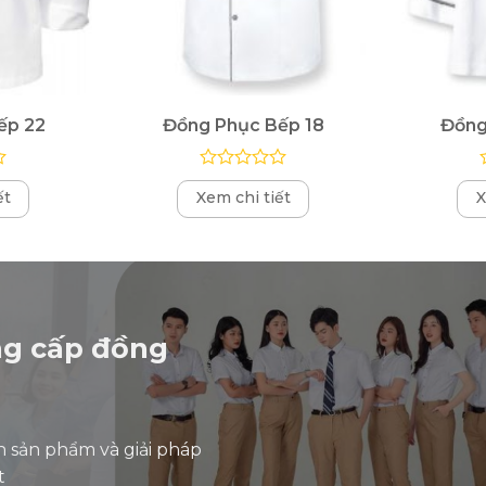
ếp 22
Đồng Phục Bếp 18
Đồng
Được
ết
Xem chi tiết
X
xếp
hạng
0
5
sao
ng cấp đồng
n sản phẩm và giải pháp
t