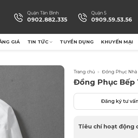
Quận Tân Bình
Quận 5
0902.882.335
0909.59.53.56
ẢNG GIÁ
TIN TỨC
TUYỂN DỤNG
KHUYẾN MẠI
Trang chủ
»
Đồng Phục Nhà
Đồng Phục Bếp 
Đăng ký tư vấ
Tiêu chí hoạt động