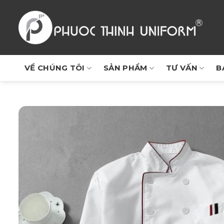
Chuyển
đến
nội
dung
VỀ CHÚNG TÔI
SẢN PHẨM
TƯ VẤN
B