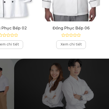
 Phục Bếp 02
Đồng Phục Bếp 06
Được
Được
em chi tiết
Xem chi tiết
xếp
xếp
hạng
hạng
0
0
5
5
sao
sao