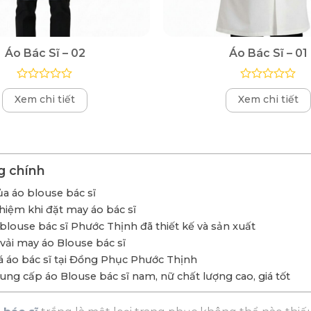
Áo Bác Sĩ – 02
Áo Bác Sĩ – 01
Được
Được
Xem chi tiết
Xem chi tiết
xếp
xếp
hạng
hạng
0
0
5
5
sao
sao
g chính
của áo blouse bác sĩ
hiệm khi đặt may áo bác sĩ
blouse bác sĩ Phước Thịnh đã thiết kế và sản xuất
 vải may áo Blouse bác sĩ
á áo bác sĩ tại Đồng Phục Phước Thịnh
cung cấp áo Blouse bác sĩ nam, nữ chất lượng cao, giá tốt