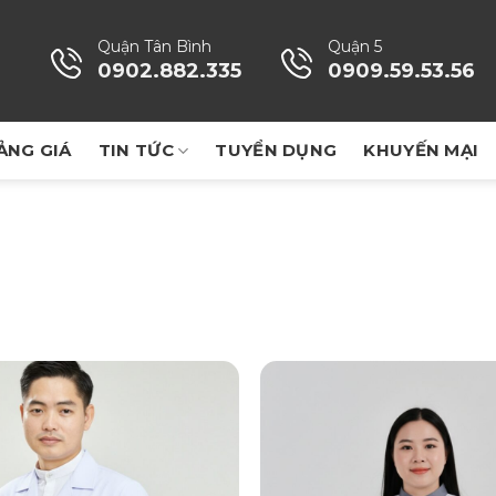
Quận Tân Bình
Quận 5
0902.882.335
0909.59.53.56
ẢNG GIÁ
TIN TỨC
TUYỂN DỤNG
KHUYẾN MẠI