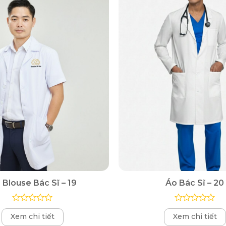
 Blouse Bác Sĩ – 19
Áo Bác Sĩ – 20
Được
Được
Xem chi tiết
Xem chi tiết
xếp
xếp
hạng
hạng