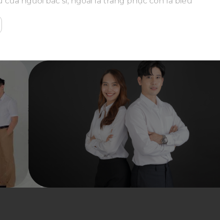
của người bác sĩ, ngoài là trang phục còn là biểu
y thuốc tận tâm vì sức khỏe của bênh nhân của
đến ngay
Đồng phục Phước Thịnh
– xưởng may đáp
 tư của nhà nước.
 của người bác sĩ trong lĩnh vực y tế:
ân
 sáng. Khi một bác sĩ mặc áo blouse trắng, bệnh
coi như một loại đồng phục của các chuyên gia y tế.
 thấy tin tưởng vào kiến thức và kinh nghiệm của