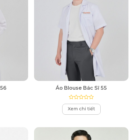
 56
Áo Blouse Bác Sĩ 55
Được
Xem chi tiết
xếp
hạng
0
5
sao