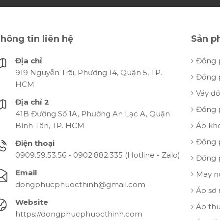
hông tin liên hệ
Sản p
Địa chỉ
Đồng 
919 Nguyễn Trãi, Phường 14, Quận 5, TP.
Đồng 
HCM
Váy đ
Địa chỉ 2
Đồng 
41B Đường Số 1A, Phường An Lạc A, Quận
Bình Tân, TP. HCM
Áo kh
Đồng 
Điện thoại
0909.59.53.56 - 0902.882.335 (Hotline - Zalo)
Đồng 
Email
May n
dongphucphuocthinh@gmail.com
Áo sơ
Website
Áo th
https://dongphucphuocthinh.com