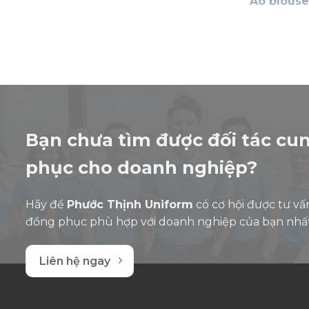
Áo blouse
tượng của 
mình. Nếu 
ứng đủ ti
Vai tr
Áo bác sĩ m
Bạn chưa tìm được đối tác cu
Tạo sự 
phục cho doanh nghiệp?
Màu trắng 
nhân sẽ cả
Hãy để
Phước Thịnh Uniform
có cơ hội được tư vấ
Khi nhìn t
đồng phục phù hợp với doanh nghiệp của bạn nhấ
họ.
Liên hệ ngay