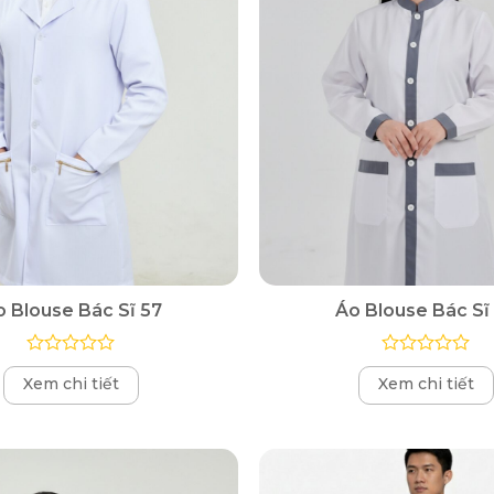
o Blouse Bác Sĩ 57
Áo Blouse Bác Sĩ
Được
Được
Xem chi tiết
Xem chi tiết
xếp
xếp
hạng
hạng
0
0
5
5
sao
sao