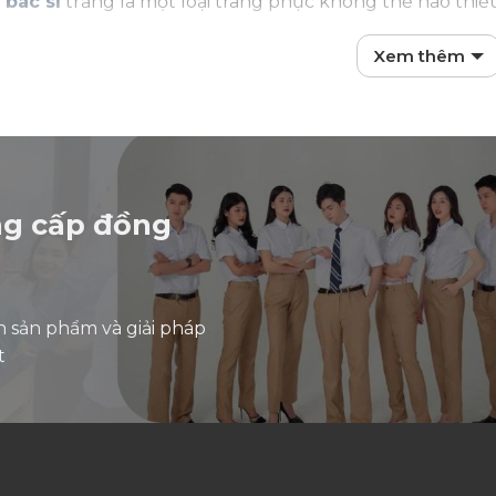
 bác sĩ
trắng là một loại trang phục không thể nào thiếu 
sự tinh khiết, trong sáng và lòng nhân ái của người thầ
Xem thêm
bạn chưa biết may đồng phục bác sĩ ở đâu thì có thể 
êu chuẩn may đồng phục y tế theo đúng quy định thông
ò của áo blouse bác sĩ
ang nhiều ý nghĩa sâu sắc giúp thể hiện rõ vai trò cao cả
ng cấp đồng
chuyên nghiệp và niềm tin đối với bệnh nh
từ lâu được xem là biểu tượng của sự thuần khiết, trong
m thấy sạch sẽ, an toàn. Ngoài ra, áo blouse trắng được 
n sản phẩm và giải pháp
hấy bác sĩ mặc áo blouse trắng, bệnh nhân tự nhiên cảm
t