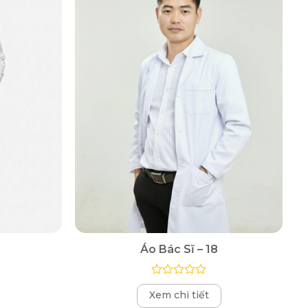
Áo Bác Sĩ – 18
Được
Xem chi tiết
xếp
hạng