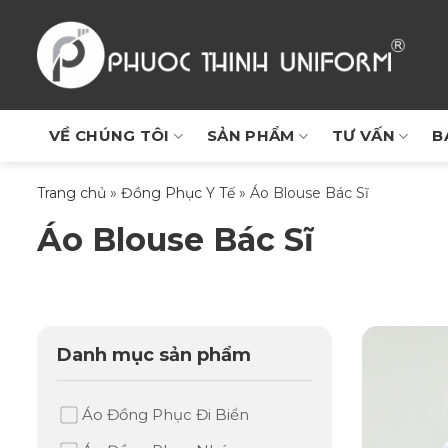
Chuyển
đến
nội
dung
VỀ CHÚNG TÔI
SẢN PHẨM
TƯ VẤN
B
Trang chủ
»
Đồng Phục Y Tế
»
Áo Blouse Bác Sĩ
Áo Blouse Bác Sĩ
Danh mục sản phẩm
Áo Đồng Phục Đi Biển