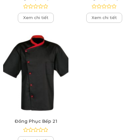
Được
Được
Xem chi tiết
Xem chi tiết
xếp
xếp
hạng
hạng
0
0
5
5
sao
sao
Đồng Phục Bếp 21
Được