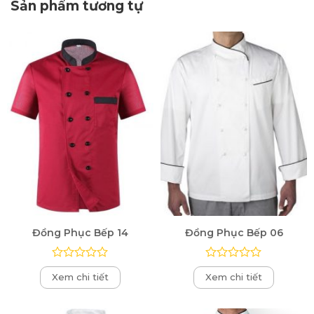
Sản phẩm tương tự
Đồng Phục Bếp 14
Đồng Phục Bếp 06
Được
Được
Xem chi tiết
Xem chi tiết
xếp
xếp
hạng
hạng
0
0
5
5