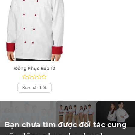
Đồng Phục Bếp 12
Được
Xem chi tiết
xếp
hạng
0
5
sao
Bạn chưa tìm được đối tác cung