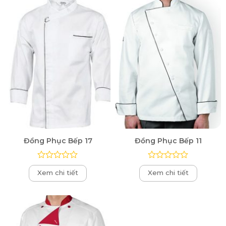
sao
sao
Đồng Phục Bếp 17
Đồng Phục Bếp 11
Được
Được
Xem chi tiết
Xem chi tiết
xếp
xếp
hạng
hạng
0
0
5
5
sao
sao