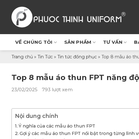
Chuyển
đến
nội
dung
VỀ CHÚNG TÔI
SẢN PHẨM
TƯ VẤN
B
Trang chủ
»
Tin Tức
»
Tin tức đồng phục
»
Top 8 mẫu áo thu
Top 8 mẫu áo thun FPT năng độ
23/02/2025
793 lượt xem
Nội dung chính
Ý nghĩa của các mẫu áo thun FPT
Gợi ý các mẫu áo thun FPT nổi bật trong từng lĩnh 