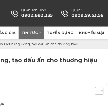
Quận Tân Bình
Quận 5
0902.882.335
0909.59.53.56
ẢNG GIÁ
TIN TỨC
TUYỂN DỤNG
KHUYẾN MẠI
n FPT năng động, tạo dấu ấn cho thương hiệu
ng, tạo dấu ấn cho thương hiệu
vực