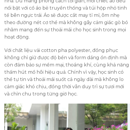
nhã. Dù mang phong cách tối giản, mỗi chiếc áo đều
nổi bật với cổ áo bẻ truyền thống và túi hộp nhỏ tinh
tế bên ngực trái. Áo sẽ được cắt may tỉ mỉ, ôm nhẹ
theo đường nét cơ thể mà không gây cảm giác gò bó
nhằm mang đến sự thoải mái cho học sinh trong mọi
hoạt động.
Với chất liệu vải cotton pha polyester, đồng phục
không chỉ giữ được độ bền và form dáng ổn định mà
còn đảm bảo sự mềm mại, thoáng khí, cùng khả năng
thấm hút mồ hôi hiệu quả. Chính vì vậy, học sinh có
thể tự tin và thoải mái suốt cả ngày dài mà không lo
cảm giác khó chịu, đồng thời vẫn duy trì sự tươi mới
và chỉn chu trong từng giờ học.