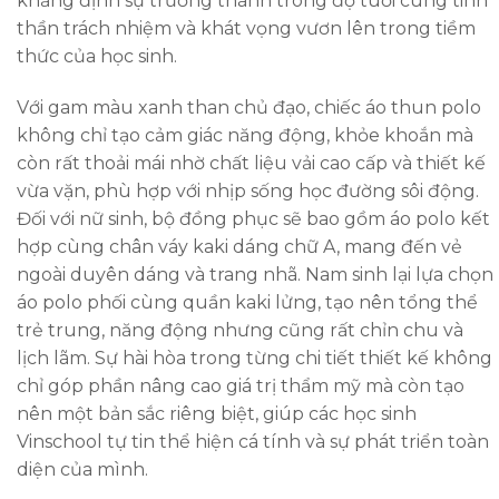
khẳng định sự trưởng thành trong độ tuổi cùng tinh
thần trách nhiệm và khát vọng vươn lên trong tiềm
thức của học sinh.
Với gam màu xanh than chủ đạo, chiếc áo thun polo
không chỉ tạo cảm giác năng động, khỏe khoắn mà
còn rất thoải mái nhờ chất liệu vải cao cấp và thiết kế
vừa vặn, phù hợp với nhịp sống học đường sôi động.
Đối với nữ sinh, bộ đồng phục sẽ bao gồm áo polo kết
hợp cùng chân váy kaki dáng chữ A, mang đến vẻ
ngoài duyên dáng và trang nhã. Nam sinh lại lựa chọn
áo polo phối cùng quần kaki lửng, tạo nên tổng thể
trẻ trung, năng động nhưng cũng rất chỉn chu và
lịch lãm. Sự hài hòa trong từng chi tiết thiết kế không
chỉ góp phần nâng cao giá trị thẩm mỹ mà còn tạo
nên một bản sắc riêng biệt, giúp các học sinh
Vinschool tự tin thể hiện cá tính và sự phát triển toàn
diện của mình.