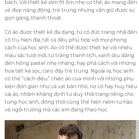
bách. Với thiết kế slim fit ôm nhẹ cơ thể, áo mang đến
vẻ đẹp năng động, trẻ trung nhưng vẫn giữ được sự
gọn gàng, thanh thoát.
Cổ áo được thiết kế đa dạng, từ cổ đức trang nhã đến
cổ trụ hiện đại, tất cả đều phù hợp với mọi phong
cách của học sinh. Áo có thể được thiết kế với nhiều
màu sắc tươi mới, từ trắng thanh lịch, xanh dịu dàng
đến hồng pastel nhẹ nhàng, hay phá cách với những
họa tiết kẻ sọc, caro đầy trẻ trung. Ngoài ra, học sinh
có thể “cách điệu” chiếc áo của mình với những phụ
kiện đơn giản như cà vạt bản nhỏ, nơ cổ hay huy hiệu
cài áo, nhằm khẳng định tư duy thời trang riêng cho
từng học sinh, đồng thời cũng thể hiện niềm tự hào
về ngôi trường mà các em đang theo học.