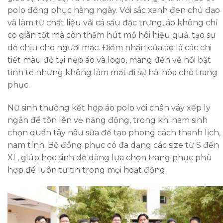
polo đồng phục hàng ngày. Với sắc xanh đen chủ đạo
và làm từ chất liệu vải cá sấu đặc trưng, áo không chỉ
co giãn tốt mà còn thấm hút mồ hôi hiệu quả, tạo sự
dễ chịu cho người mặc. Điểm nhấn của áo là các chi
tiết màu đỏ tại nẹp áo và logo, mang đến vẻ nổi bật
tinh tế nhưng không làm mất đi sự hài hòa cho trang
phục.
Nữ sinh thường kết hợp áo polo với chân váy xếp ly
ngắn để tôn lên vẻ năng động, trong khi nam sinh
chọn quần tây nâu sữa để tạo phong cách thanh lịch,
nam tính. Bộ đồng phục có đa dạng các size từ S đến
XL, giúp học sinh dễ dàng lựa chọn trang phục phù
hợp để luôn tự tin trong mọi hoạt động.