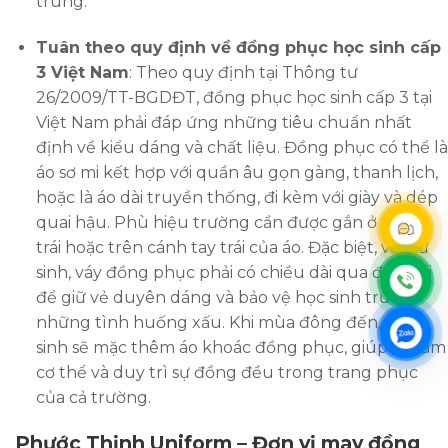
trung.
Tuân theo quy định về đồng phục học sinh cấp
3 Việt Nam
: Theo quy định tại Thông tư
26/2009/TT-BGDĐT, đồng phục học sinh cấp 3 tại
Việt Nam phải đáp ứng những tiêu chuẩn nhất
định về kiểu dáng và chất liệu. Đồng phục có thể là
áo sơ mi kết hợp với quần âu gọn gàng, thanh lịch,
hoặc là áo dài truyền thống, đi kèm với giày và dép
quai hậu. Phù hiệu trường cần được gắn ở ngực
trái hoặc trên cánh tay trái của áo. Đặc biệt, với nữ
sinh, váy đồng phục phải có chiều dài qua đầu gối
để giữ vẻ duyên dáng và bảo vệ học sinh trước
những tình huống xấu. Khi mùa đông đến, học
sinh sẽ mặc thêm áo khoác đồng phục, giúp giữ ấm
cơ thể và duy trì sự đồng đều trong trang phục
của cả trường.
Phước Thịnh Uniform – Đơn vị may đồng