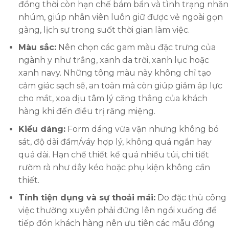
đồng thời còn hạn chế bám bẩn và tình trạng nhăn
nhúm, giúp nhân viên luôn giữ được vẻ ngoài gọn
gàng, lịch sự trong suốt thời gian làm việc.
Màu sắc:
Nên chọn các gam màu đặc trưng của
ngành y như trắng, xanh da trời, xanh lục hoặc
xanh navy. Những tông màu này không chỉ tạo
cảm giác sạch sẽ, an toàn mà còn giúp giảm áp lực
cho mắt, xoa dịu tâm lý căng thẳng của khách
hàng khi đến điều trị răng miệng.
Kiểu dáng:
Form dáng vừa vặn nhưng không bó
sát, độ dài đầm/váy hợp lý, không quá ngắn hay
quá dài. Hạn chế thiết kế quá nhiều túi, chi tiết
rườm rà như dây kéo hoặc phụ kiện không cần
thiết.
Tính tiện dụng và sự thoải mái:
Do đặc thù công
việc thường xuyên phải đứng lên ngồi xuống để
tiếp đón khách hàng nên ưu tiên các mẫu đồng