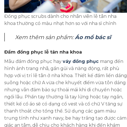
Đồng phục scrubs dành cho nhân viên lễ tân nha
khoa thường có màu nhạt hơn so với nha sĩ chính
Xem thêm sản phẩm:
Áo mổ bác sĩ
Đầm đồng phục lễ tân nha khoa
Mẫu đầm đồng phục hay
váy đồng phục
mang đến
hình ảnh trang nhã, gần gũi và năng động, rất phù
hợp với vị trí lễ tân ở nha khoa. Thiết kế đầm liền dáng
suông hoặc chữ A vừa che khuyết điểm vừa tôn dáng
nhưng vẫn đảm bảo sự thoải mái khi di chuyển hoặc
ngồi lâu. Phần tay thường là tay lửng hoặc tay ngắn,
thiết kế cổ áo sẽ có dạng cổ vest và cổ chữ V tăng sự
thanh thoát cho tổng thể. Sử dụng các gam màu
trung tính như xanh navy, be hay trắng tạo được cảm
giác an tâm, dễ chịu cho khách hàng khi đến khám