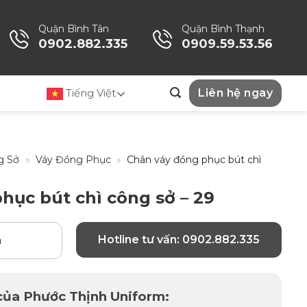
Quận Bình Tân
Quận Bình Thạnh
0902.882.335
0909.59.53.56
Tiếng Việt
Liên hệ ngay
g Sở
»
Váy Đồng Phục
»
Chân váy đồng phục bút chì
hục bút chì công sở – 29
Hotline tư vấn: 0902.882.335
n
 của Phước Thịnh Uniform: