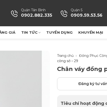
Quận Tân Bình
Quận 5
0902.882.335
0909.59.53.56
ẢNG GIÁ
TIN TỨC
TUYỂN DỤNG
KHUYẾN MẠI
Trang chủ
»
Đồng Phục Côn
công sở – 29
Chân váy đồng p
Đăng ký tư vấ
Tiêu chí hoạt động