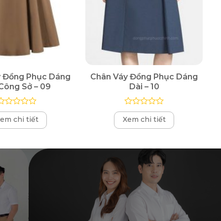
y Đồng Phục Dáng
Chân Váy Đồng Phục Dáng
Công Sở – 09
Dài – 10
Được
Được
em chi tiết
Xem chi tiết
xếp
xếp
hạng
hạng
0
0
5
5
sao
sao