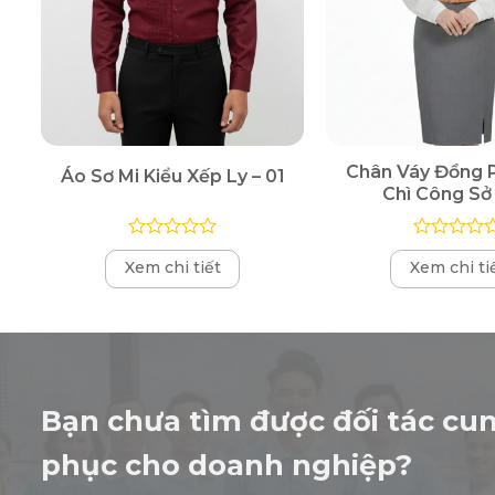
Chân Váy Đồng 
Áo Sơ Mi Kiểu Xếp Ly – 01
Chì Công Sở 
Được
Được
Xem chi tiết
Xem chi ti
xếp
xếp
hạng
hạng
0
0
5
5
sao
sao
Bạn chưa tìm được đối tác cu
phục cho doanh nghiệp?