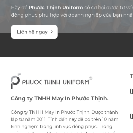
Hãy để
Phước Thịnh Uniform
có cơ hội được tư vấ
đồng phục phù hợp với doanh nghiệp của bạn nhấ
Liên hệ ngay
T
Công ty TNHH May In Phước Thịnh.
Công ty TNHH May In Phước Thịnh. Được thành
lập từ năm 2011. Tính đến nay đã có trên 10 năm
kinh nghiệm trong lĩnh vực đồng phục. Trong