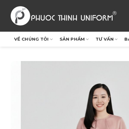
Chuyển
đến
nội
dung
VỀ CHÚNG TÔI
SẢN PHẨM
TƯ VẤN
B