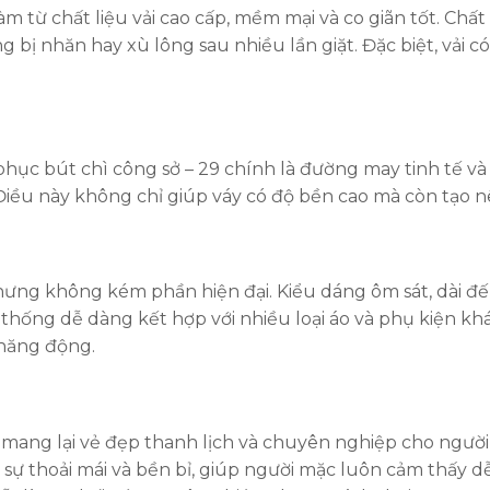
m từ chất liệu vải cao cấp, mềm mại và co giãn tốt. Chất
 bị nhăn hay xù lông sau nhiều lần giặt. Đặc biệt, vải 
hục bút chì công sở – 29 chính là đường may tinh tế v
. Điều này không chỉ giúp váy có độ bền cao mà còn tạo
 nhưng không kém phần hiện đại. Kiểu dáng ôm sát, dài đ
hống dễ dàng kết hợp với nhiều loại áo và phụ kiện khá
 năng động.
mang lại vẻ đẹp thanh lịch và chuyên nghiệp cho người 
sự thoải mái và bền bỉ, giúp người mặc luôn cảm thấy dễ 