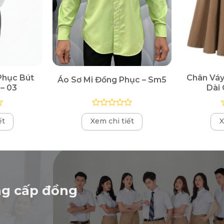
Phục Bút
Chân Vá
Áo Sơ Mi Đồng Phục – Sm5
– 03
Dài 
Được
ết
Xem chi tiết
X
xếp
hạng
0
5
sao
ng cấp đồng