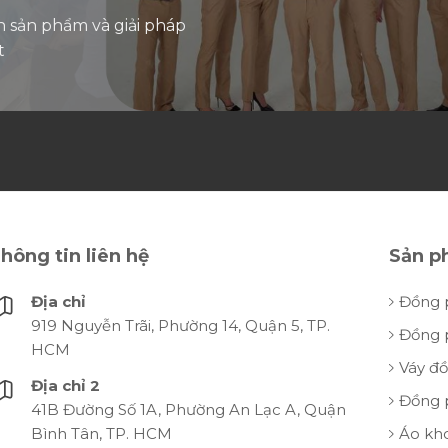
n sản phẩm và giải pháp
t
hông tin liên hệ
Sản p
Địa chỉ
Đồng 
919 Nguyễn Trãi, Phường 14, Quận 5, TP.
Đồng 
HCM
Váy đ
Địa chỉ 2
Đồng 
41B Đường Số 1A, Phường An Lạc A, Quận
Bình Tân, TP. HCM
Áo kh