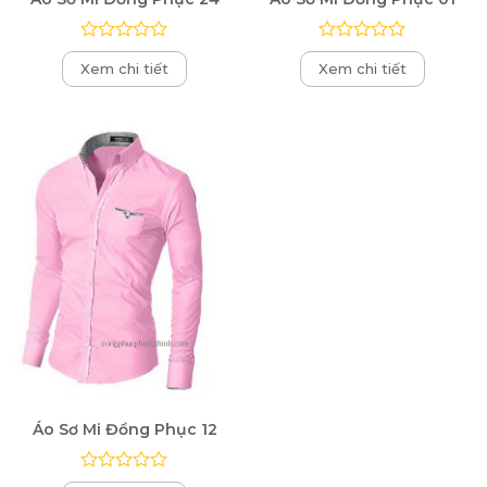
Được
Được
Xem chi tiết
Xem chi tiết
xếp
xếp
hạng
hạng
0
0
5
5
sao
sao
Áo Sơ Mi Đồng Phục 12
Được