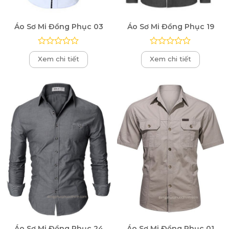
Áo Sơ Mi Đồng Phục 03
Áo Sơ Mi Đồng Phục 19
Được
Được
Xem chi tiết
Xem chi tiết
xếp
xếp
hạng
hạng
0
0
5
5
sao
sao
Áo Sơ Mi Đồng Phục 24
Áo Sơ Mi Đồng Phục 01