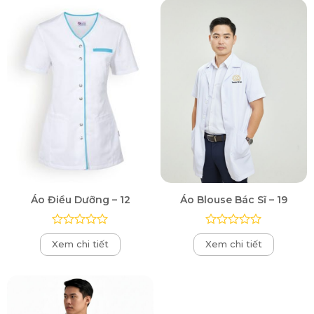
5
5
sao
sao
Áo Điều Dưỡng – 12
Áo Blouse Bác Sĩ – 19
Được
Được
Xem chi tiết
Xem chi tiết
xếp
xếp
hạng
hạng
0
0
5
5
sao
sao