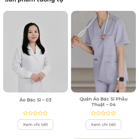
Quần Áo Bác Sĩ Phẫu
Áo Bác Sĩ – 03
Thuật – 04
Được
Được
Xem chi tiết
Xem chi tiết
xếp
xếp
hạng
hạng
0
0