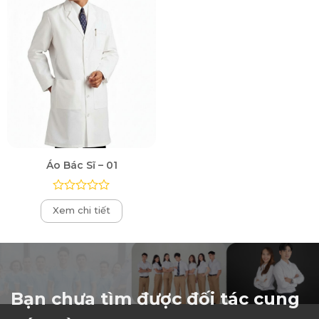
Áo Bác Sĩ – 01
Được
Xem chi tiết
xếp
hạng
0
5
sao
Bạn chưa tìm được đối tác cung