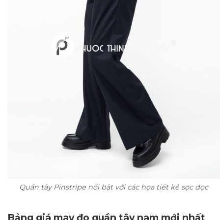
Quần tây Pinstripe nổi bật với các họa tiết kẻ sọc dọc
Bảng giá may đo quần tây nam mới nhất