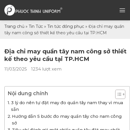
Chuyển
đến
nội
dung
Trang chủ
»
Tin Tức
»
Tin tức đồng phục
»
Địa chỉ may quần
tây nam công sở thiết kế theo yêu cầu tại TP.HCM
Địa chỉ may quần tây nam công sở thiết
kế theo yêu cầu tại TP.HCM
11/03/2025
1234 lượt xem
Nội dung chính
3 lý do nên tự đặt may đo quần tây nam thay vì mua
sẵn
Hướng dẫn 5 bước đo may quần tây cho nam công
sở
Tiêu chí đánh giá một chiếc quần tây đặt may chất