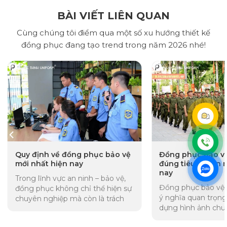
BÀI VIẾT LIÊN QUAN
Cùng chúng tôi điểm qua một số xu hướng thiết kế
đồng phục đang tạo trend trong năm 2026 nhé!
Quy định về đồng phục bảo vệ
Đồng phục bảo v
mới nhất hiện nay
đúng tiêu chuẩn 
nay
Trong lĩnh vực an ninh – bảo vệ,
Đồng phục bảo vệ 
đồng phục không chỉ thể hiện sự
ý nghĩa quan trọng
chuyên nghiệp mà còn là trách
dựng hình ảnh chu
nhiệm pháp lý của các cơ...
thể hiện tính kỷ luậ