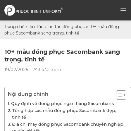
Chuyển
đến
nội
dung
Trang chủ
»
Tin Tức
»
Tin tức đồng phục
»
10+ mẫu đồng
phục Sacombank sang trọng, tinh tế
10+ mẫu đồng phục Sacombank sang
trọng, tinh tế
19/02/2025
743 lượt xem
Nội dung chính
Quy định về đồng phục ngân hàng Sacombank
Tổng hợp các mẫu đồng phục Sacombank đẹp,
tinh tế
Địa chỉ may đồng phục Sacombank chuyên nghiệp,
uy tín, giá tốt