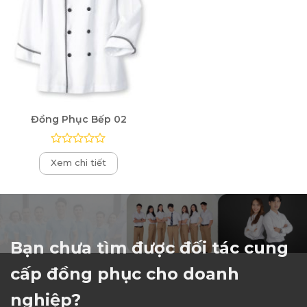
Đồng Phục Bếp 02
Được
Xem chi tiết
xếp
hạng
0
5
sao
Bạn chưa tìm được đối tác cung
cấp đồng phục cho doanh
nghiệp?