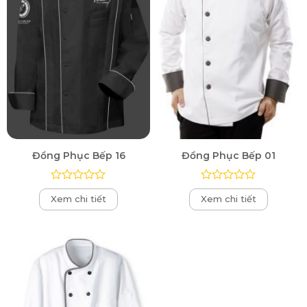
Đồng Phục Bếp 16
Đồng Phục Bếp 01
Được
Được
Xem chi tiết
Xem chi tiết
xếp
xếp
hạng
hạng
0
0
5
5
sao
sao