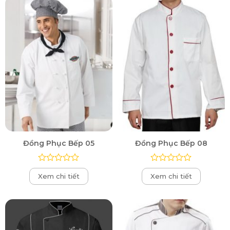
Đồng Phục Bếp 05
Đồng Phục Bếp 08
Được
Được
Xem chi tiết
Xem chi tiết
xếp
xếp
hạng
hạng
0
0
5
5
sao
sao