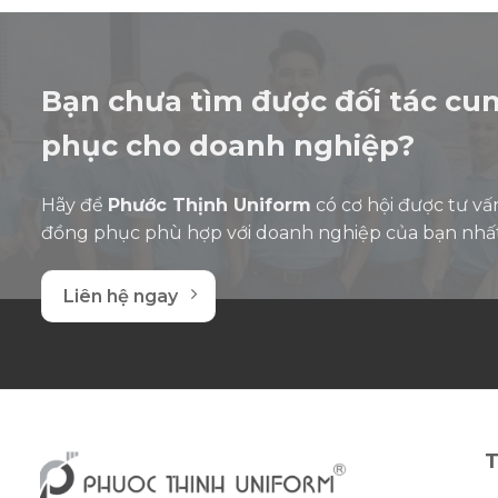
5
5
sao
sao
Bạn chưa tìm được đối tác cu
phục cho doanh nghiệp?
Hãy để
Phước Thịnh Uniform
có cơ hội được tư vấ
đồng phục phù hợp với doanh nghiệp của bạn nhấ
Liên hệ ngay
T