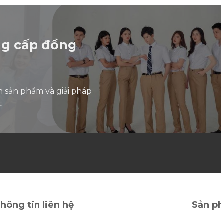
5
sao
ng cấp đồng
n sản phẩm và giải pháp
t
hông tin liên hệ
Sản p