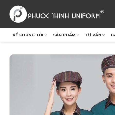
Chuyển
đến
nội
dung
VỀ CHÚNG TÔI
SẢN PHẨM
TƯ VẤN
B