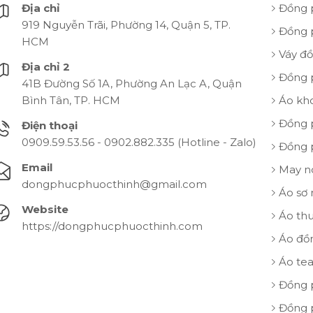
Địa chỉ
Đồng 
919 Nguyễn Trãi, Phường 14, Quận 5, TP.
Đồng 
HCM
Váy đ
Địa chỉ 2
Đồng 
41B Đường Số 1A, Phường An Lạc A, Quận
Bình Tân, TP. HCM
Áo kh
Đồng 
Điện thoại
0909.59.53.56 - 0902.882.335 (Hotline - Zalo)
Đồng 
Email
May n
dongphucphuocthinh@gmail.com
Áo sơ
Website
Áo th
https://dongphucphuocthinh.com
Áo đồ
Áo te
Đồng 
Đồng 