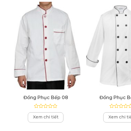
Đồng Phục Bếp 08
Đồng Phục B
Được
Được
Xem chi tiết
Xem chi ti
xếp
xếp
hạng
hạng
0
0