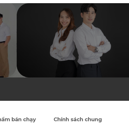
5
5
sao
sao
hẩm bán chạy
Chính sách chung