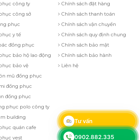
phục công ty
Chính sách đặt hàng
phục công sở
Chính sách thanh toán
ồng phục
Chính sách vận chuyển
phục y tế
Chính sách quy định chung
oác đồng phục
Chính sách bảo mật
phục bảo hộ lao động
Chính sách bảo hành
phục bảo vệ
Liên hệ
ón mũ đồng phục
 mi đồng phục
un đồng phục
ng phục polo công ty
am building
Tư vấn
phục quán cafe
0902.882.335
phục vest