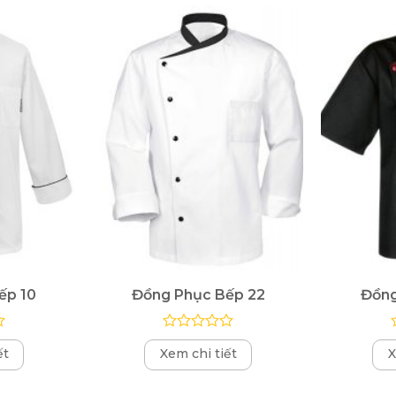
ếp 10
Đồng Phục Bếp 22
Đồng
Được
ết
Xem chi tiết
X
xếp
hạng
0