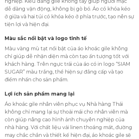
nghiệp. Kiểu dáng gile không tay giúp người mặc
dễ dàng vận động, không bị gò bó. Áo có khóa kéo
ở giữa và hai túi có khóa kéo ở phía trước, tạo nên sự
tiện lợi và hiện đại.
Màu sắc nổi bật và logo tinh tế
Màu vàng mù tạt nổi bật của áo khoác gile không
chỉ giúp dễ nhận diện mà còn tạo ấn tượng tốt với
khách hàng. Trên ngực trái của áo có in logo “SIAM
SUGAR” màu trắng, thể hiện sự đẳng cấp và tạo
điểm nhấn cho sản phẩm.
Lợi ích sản phẩm mang lại
Áo khoác gile nhân viên phục vụ Nhà hàng Thái
không chỉ mang lại sự thoải mái cho nhân viên mà
còn giúp nâng cao hình ảnh chuyên nghiệp của
nhà hàng. Với chất liệu vải linen thoáng mát, đường
may chắc chắn và thiết kế hiện đại, áo khoác gile sẽ