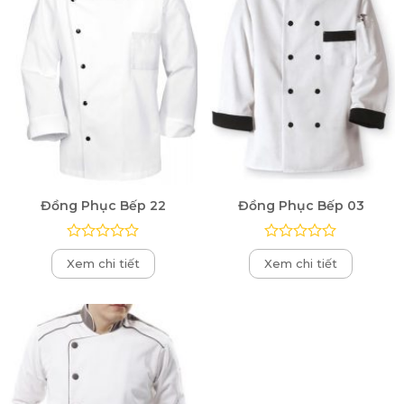
Đồng Phục Bếp 22
Đồng Phục Bếp 03
Được
Được
Xem chi tiết
Xem chi tiết
xếp
xếp
hạng
hạng
0
0
5
5
sao
sao