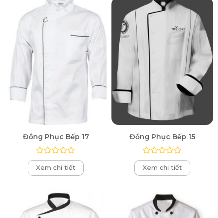
Đồng Phục Bếp 17
Đồng Phục Bếp 15
Được
Được
Xem chi tiết
Xem chi tiết
xếp
xếp
hạng
hạng
0
0
5
5
sao
sao