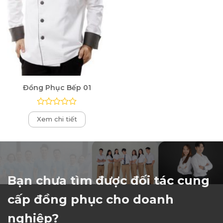
Đồng Phục Bếp 01
Được
Xem chi tiết
xếp
hạng
0
5
sao
Bạn chưa tìm được đối tác cung
cấp đồng phục cho doanh
nghiệp?