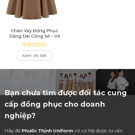
Chân Váy Đồng Phục
Dáng Dài Công Sở – 09
Được
Xem chi tiết
xếp
hạng
0
5
sao
Bạn chưa tìm được đối tác cung
cấp đồng phục cho doanh
nghiệp?
Hãy để
Phước Thịnh Uniform
có cơ hội được tư vấn