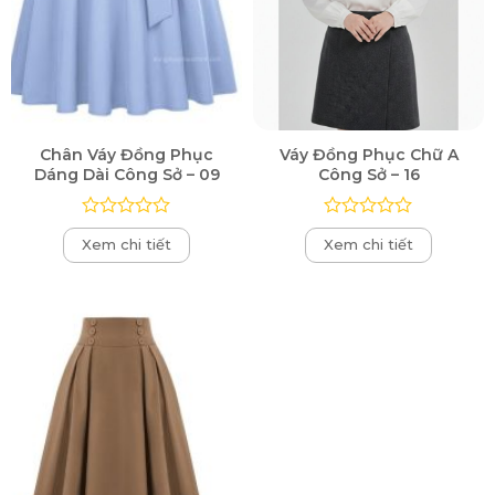
Chân Váy Đồng Phục
Váy Đồng Phục Chữ A
Dáng Dài Công Sở – 09
Công Sở – 16
Được
Được
Xem chi tiết
Xem chi tiết
xếp
xếp
hạng
hạng
0
0
5
5
sao
sao