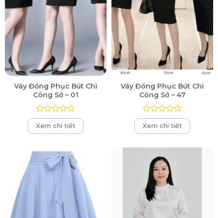
Váy Đồng Phục Bút Chì
Váy Đồng Phục Bút Chì
Công Sở – 01
Công Sở – 47
Được
Được
Xem chi tiết
Xem chi tiết
xếp
xếp
hạng
hạng
0
0
5
5
sao
sao