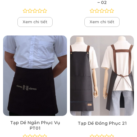
– 02
Được
Được
Xem chi tiết
Xem chi tiết
xếp
xếp
hạng
hạng
0
0
5
5
sao
sao
Tạp Dề Ngắn Phục Vụ
Tạp Dề Đồng Phục 21
PT01