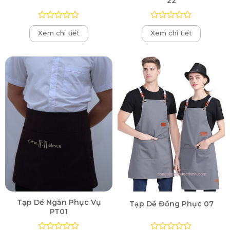
22
Được
Được
Xem chi tiết
Xem chi tiết
xếp
xếp
hạng
hạng
0
0
5
5
sao
sao
Tạp Dề Ngắn Phục Vụ
Tạp Dề Đồng Phục 07
PT01