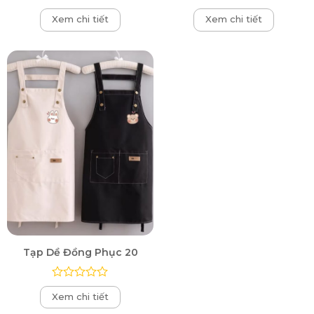
Được
Được
Xem chi tiết
Xem chi tiết
xếp
xếp
hạng
hạng
0
0
5
5
sao
sao
Tạp Dề Đồng Phục 20
Được
Xem chi tiết
xếp
hạng