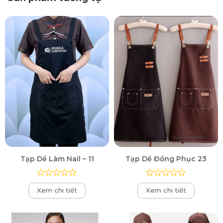
Tạp Dề Làm Nail – 11
Tạp Dề Đồng Phục 23
Được
Được
Xem chi tiết
Xem chi tiết
xếp
xếp
hạng
hạng
0
0
5
5