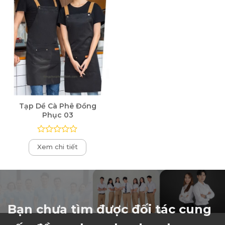
Tạp Dề Cà Phê Đồng
Phục 03
Được
Xem chi tiết
xếp
hạng
0
5
sao
Bạn chưa tìm được đối tác cung