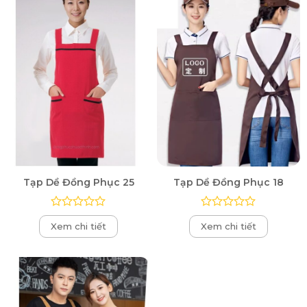
sao
sao
Tạp Dề Đồng Phục 25
Tạp Dề Đồng Phục 18
Được
Được
Xem chi tiết
Xem chi tiết
xếp
xếp
hạng
hạng
0
0
5
5
sao
sao