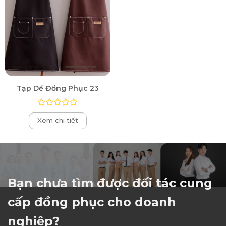
Tạp Dề Đồng Phục 23
Được
Xem chi tiết
xếp
hạng
0
5
sao
Bạn chưa tìm được đối tác cung
cấp đồng phục cho doanh
nghiệp?