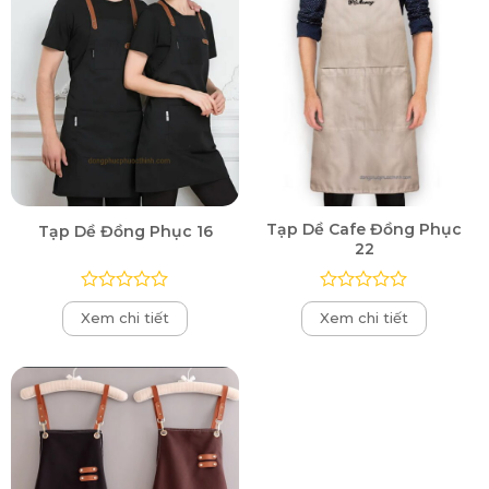
Tạp Dề Cafe Đồng Phục
Tạp Dề Đồng Phục 16
22
Được
Được
Xem chi tiết
Xem chi tiết
xếp
xếp
hạng
hạng
0
0
5
5
sao
sao