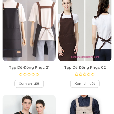
Tạp Dề Đồng Phục 21
Tạp Dề Đồng Phục 02
Được
Được
Xem chi tiết
Xem chi tiết
xếp
xếp
hạng
hạng
0
0
5
5
sao
sao