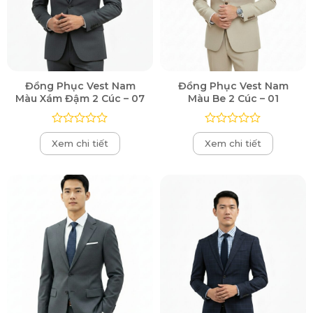
Đồng Phục Vest Nam
Đồng Phục Vest Nam
Màu Xám Đậm 2 Cúc – 07
Màu Be 2 Cúc – 01
Được
Được
Xem chi tiết
Xem chi tiết
xếp
xếp
hạng
hạng
0
0
5
5
sao
sao