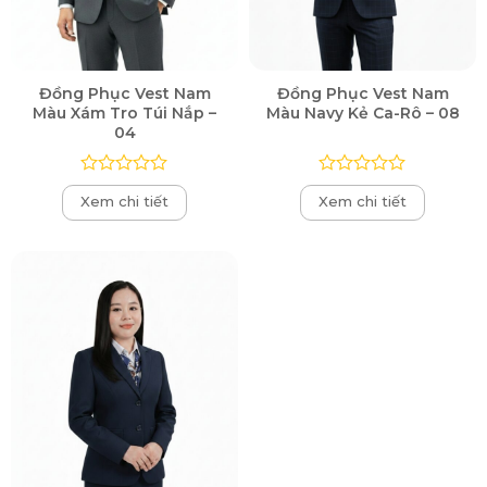
Đồng Phục Vest Nam
Đồng Phục Vest Nam
Màu Xám Tro Túi Nắp –
Màu Navy Kẻ Ca-Rô – 08
04
Được
Được
Xem chi tiết
Xem chi tiết
xếp
xếp
hạng
hạng
0
0
5
5
sao
sao