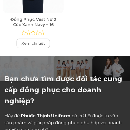
Đồng Phục Vest Nữ 2
Cúc Xanh Navy – 16
Được
Xem chi tiết
xếp
hạng
0
5
sao
Bạn chưa tìm được đối tác cung
cấp đồng phục cho doanh
nghiệp?
Hãy để
Phước Thịnh Uniform
có cơ hội được tư vấn
sản phẩm và giải pháp đồng phục phù hợp với doanh
nghiệp của bạn nhất