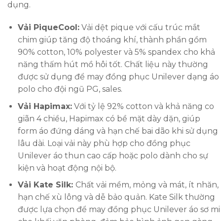
dụng.
Vải PiqueCool:
Vải dệt pique với cấu trúc mắt
chim giúp tăng độ thoáng khí, thành phần gồm
90% cotton, 10% polyester và 5% spandex cho khả
năng thấm hút mồ hôi tốt. Chất liệu này thường
được sử dụng để may đồng phục Unilever dạng áo
polo cho đội ngũ PG, sales.
Vải Hapimax:
Với tỷ lệ 92% cotton và khả năng co
giãn 4 chiều, Hapimax có bề mặt dày dặn, giúp
form áo đứng dáng và hạn chế bai dão khi sử dụng
lâu dài. Loại vải này phù hợp cho đồng phục
Unilever áo thun cao cấp hoặc polo dành cho sự
kiện và hoạt động nội bộ.
Vải Kate Silk:
Chất vải mềm, mỏng và mát, ít nhăn,
hạn chế xù lông và dễ bảo quản. Kate Silk thường
được lựa chọn để may đồng phục Unilever áo sơ mi