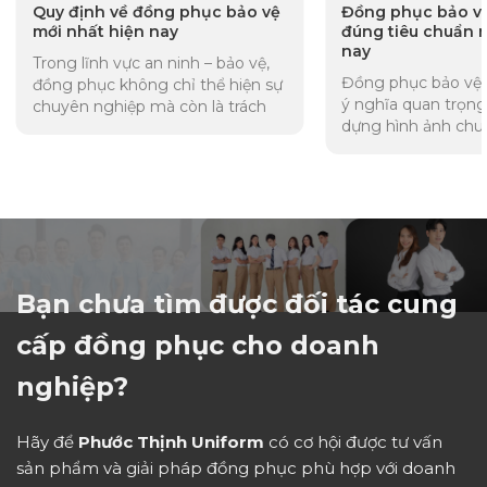
Quy định về đồng phục bảo vệ
Đồng phục bảo v
mới nhất hiện nay
đúng tiêu chuẩn 
nay
Trong lĩnh vực an ninh – bảo vệ,
Đồng phục bảo vệ 
đồng phục không chỉ thể hiện sự
ý nghĩa quan trọng
chuyên nghiệp mà còn là trách
dựng hình ảnh chu
nhiệm pháp lý của các cơ...
thể hiện tính kỷ luậ
lượng...
Bạn chưa tìm được đối tác cung
cấp đồng phục cho doanh
nghiệp?
Hãy để
Phước Thịnh Uniform
có cơ hội được tư vấn
sản phẩm và giải pháp đồng phục phù hợp với doanh