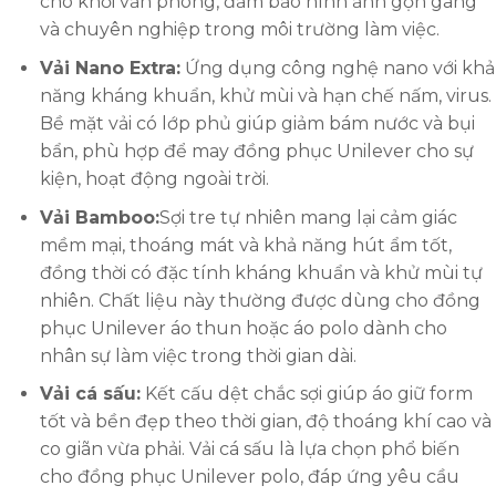
cho khối văn phòng, đảm bảo hình ảnh gọn gàng
và chuyên nghiệp trong môi trường làm việc.
Vải Nano Extra:
Ứng dụng công nghệ nano với khả
năng kháng khuẩn, khử mùi và hạn chế nấm, virus.
Bề mặt vải có lớp phủ giúp giảm bám nước và bụi
bẩn, phù hợp để may đồng phục Unilever cho sự
kiện, hoạt động ngoài trời.
Vải Bamboo:
Sợi tre tự nhiên mang lại cảm giác
mềm mại, thoáng mát và khả năng hút ẩm tốt,
đồng thời có đặc tính kháng khuẩn và khử mùi tự
nhiên. Chất liệu này thường được dùng cho đồng
phục Unilever áo thun hoặc áo polo dành cho
nhân sự làm việc trong thời gian dài.
Vải cá sấu:
Kết cấu dệt chắc sợi giúp áo giữ form
tốt và bền đẹp theo thời gian, độ thoáng khí cao và
co giãn vừa phải. Vải cá sấu là lựa chọn phổ biến
cho đồng phục Unilever polo, đáp ứng yêu cầu