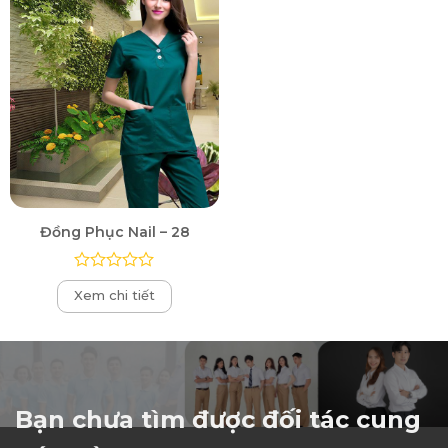
Đồng Phục Nail – 28
Được
Xem chi tiết
xếp
hạng
0
5
sao
Bạn chưa tìm được đối tác cung