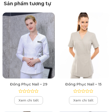
Sản phẩm tương tự
Đồng Phục Nail – 29
Đồng Phục Nail – 15
Được
Được
Xem chi tiết
Xem chi tiết
xếp
xếp
hạng
hạng
0
0