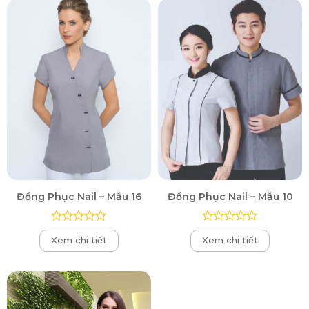
5
5
sao
sao
Đồng Phục Nail – Mẫu 16
Đồng Phục Nail – Mẫu 10
Được
Được
Xem chi tiết
Xem chi tiết
xếp
xếp
hạng
hạng
0
0
5
5
sao
sao