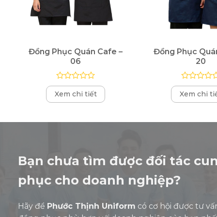
Đồng Phục Quán Cafe –
Đồng Phục Quán
06
20
Được
Được
Xem chi tiết
Xem chi ti
xếp
xếp
hạng
hạng
0
0
5
5
sao
sao
Bạn chưa tìm được đối tác cu
phục cho doanh nghiệp?
Hãy để
Phước Thịnh Uniform
có cơ hội được tư vấ