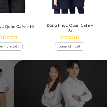
Đồng Phục Quán Cafe –
c Quán Cafe – 10
02
Được
Được
em chi tiết
Xem chi tiết
xếp
xếp
hạng
hạng
0
0
5
5
sao
sao