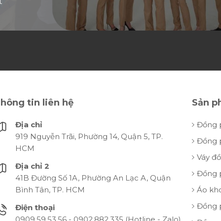
t
hông tin liên hệ
Sản p
Địa chỉ
Đồng 
919 Nguyễn Trãi, Phường 14, Quận 5, TP.
Đồng 
HCM
Váy đ
Địa chỉ 2
Đồng 
41B Đường Số 1A, Phường An Lạc A, Quận
Bình Tân, TP. HCM
Áo kh
Đồng 
Điện thoại
0909.59.53.56 - 0902.882.335 (Hotline - Zalo)