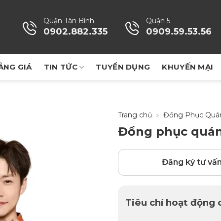
Quận Tân Bình
Quận 5
0902.882.335
0909.59.53.56
ẢNG GIÁ
TIN TỨC
TUYỂN DỤNG
KHUYẾN MẠI
Trang chủ
»
Đồng Phục Quá
Đồng phục quán 
Đăng ký tư vấ
Tiêu chí hoạt động