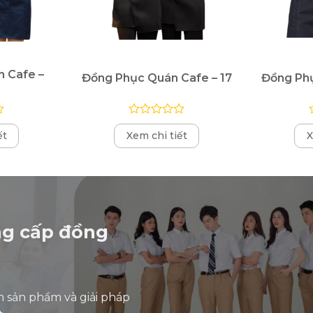
 Cafe –
Đồng Phục Quán Cafe – 17
Đồng Phụ
Được
ết
Xem chi tiết
X
xếp
hạng
0
5
sao
ng cấp đồng
n sản phẩm và giải pháp