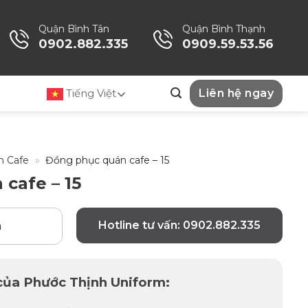
Quận Bình Tân
Quận Bình Thạnh
0902.882.335
0909.59.53.56
Tiếng Việt
Liên hệ ngay
n Cafe
»
Đồng phục quán cafe – 15
cafe – 15
Hotline tư vấn: 0902.882.335
n
 của Phước Thịnh Uniform: