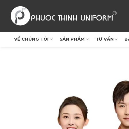
Chuyển
đến
nội
dung
VỀ CHÚNG TÔI
SẢN PHẨM
TƯ VẤN
B