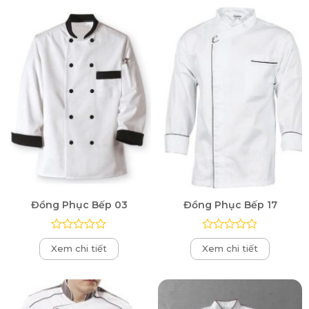
Đồng Phục Bếp 03
Đồng Phục Bếp 17
Được
Được
Xem chi tiết
Xem chi tiết
xếp
xếp
hạng
hạng
0
0
5
5
sao
sao