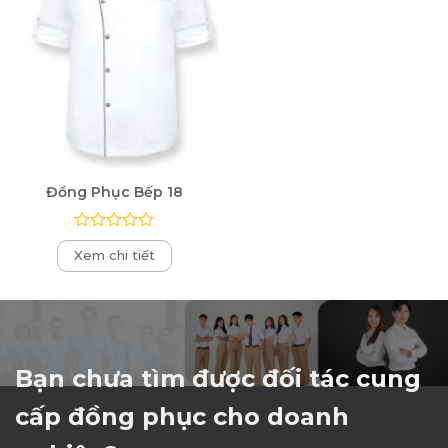
Đồng Phục Bếp 18
Được
Xem chi tiết
xếp
hạng
0
5
sao
Bạn chưa tìm được đối tác cung
cấp đồng phục cho doanh