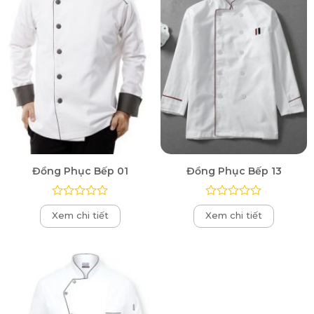
Đồng Phục Bếp 01
Đồng Phục Bếp 13
Được
Được
Xem chi tiết
Xem chi tiết
xếp
xếp
hạng
hạng
0
0
5
5
sao
sao