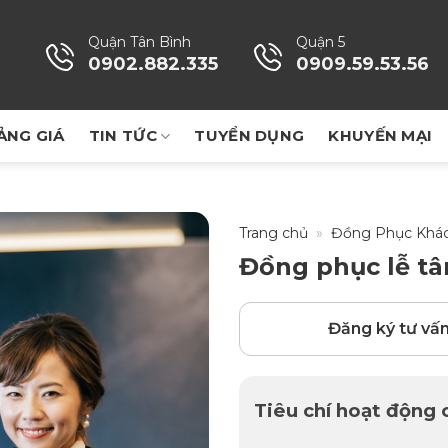
Quận Tân Bình
Quận 5
0902.882.335
0909.59.53.56
ẢNG GIÁ
TIN TỨC
TUYỂN DỤNG
KHUYẾN MẠI
Trang chủ
»
Đồng Phục Khá
Đồng phục lễ tâ
Đăng ký tư vấ
Tiêu chí hoạt động