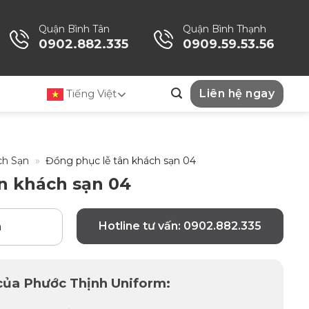
Quận Bình Tân
Quận Bình Thạnh
0902.882.335
0909.59.53.56
Tiếng Việt
Liên hệ ngay
ch Sạn
»
Đồng phục lễ tân khách sạn 04
n khách sạn 04
Hotline tư vấn: 0902.882.335
n
 của Phước Thịnh Uniform: