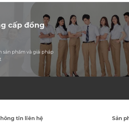
sao
ng cấp đồng
n sản phẩm và giải pháp
t
hông tin liên hệ
Sản p