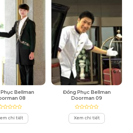
 Phục Bellman
Đồng Phục Bellman
oorman 08
Doorman 09
Được
Được
em chi tiết
Xem chi tiết
xếp
xếp
hạng
hạng
0
0
5
5