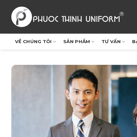
Chuyển
đến
nội
dung
VỀ CHÚNG TÔI
SẢN PHẨM
TƯ VẤN
B