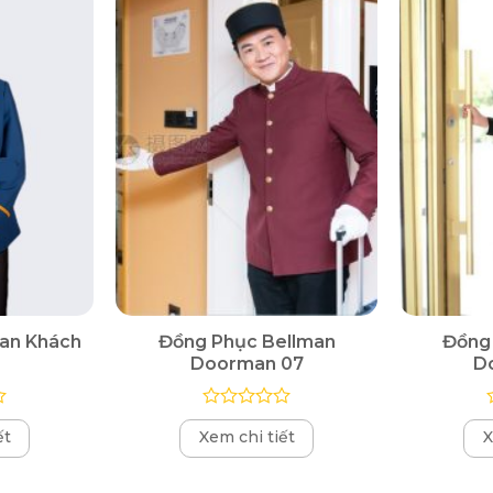
an Khách
Đồng Phục Bellman
Đồng
Doorman 07
D
Được
ết
Xem chi tiết
X
xếp
hạng
0
5