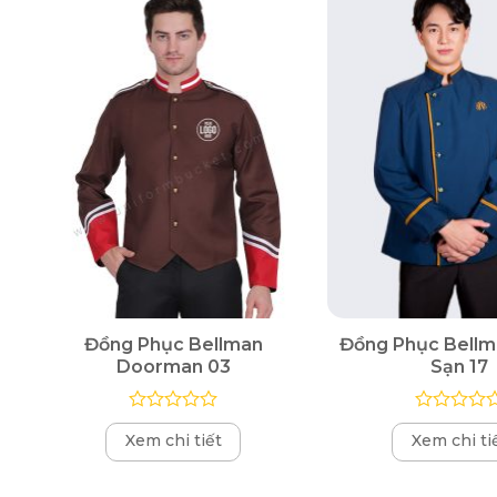
Đồng Phục Bellman
Đồng Phục Bellm
Doorman 03
Sạn 17
Được
Được
Xem chi tiết
Xem chi ti
xếp
xếp
hạng
hạng
0
0
5
5