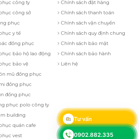
phục công ty
Chính sách đặt hàng
phục công sở
Chính sách thanh toán
ồng phục
Chính sách vận chuyển
phục y tế
Chính sách quy định chung
oác đồng phục
Chính sách bảo mật
phục bảo hộ lao động
Chính sách bảo hành
phục bảo vệ
Liên hệ
ón mũ đồng phục
 mi đồng phục
un đồng phục
ng phục polo công ty
am building
Tư vấn
phục quán cafe
0902.882.335
phục vest