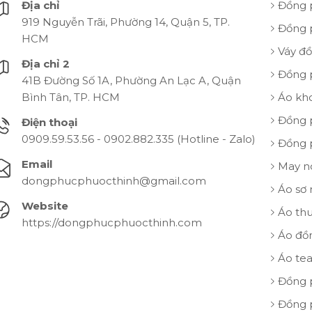
Địa chỉ
Đồng 
919 Nguyễn Trãi, Phường 14, Quận 5, TP.
Đồng 
HCM
Váy đ
Địa chỉ 2
Đồng 
41B Đường Số 1A, Phường An Lạc A, Quận
Bình Tân, TP. HCM
Áo kh
Đồng 
Điện thoại
0909.59.53.56 - 0902.882.335 (Hotline - Zalo)
Đồng 
Email
May n
dongphucphuocthinh@gmail.com
Áo sơ
Website
Áo th
https://dongphucphuocthinh.com
Áo đồ
Áo te
Đồng 
Đồng 