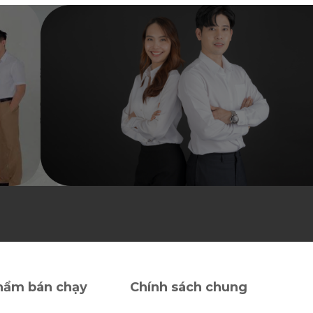
sao
sao
hẩm bán chạy
Chính sách chung