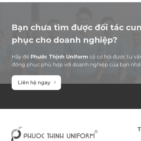
sao
sao
Bạn chưa tìm được đối tác cu
phục cho doanh nghiệp?
Hãy để
Phước Thịnh Uniform
có cơ hội được tư vấ
đồng phục phù hợp với doanh nghiệp của bạn nhấ
Liên hệ ngay
T