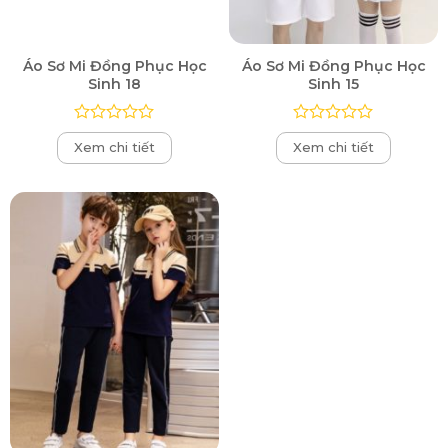
Áo Sơ Mi Đồng Phục Học
Áo Sơ Mi Đồng Phục Học
Sinh 18
Sinh 15
Được
Được
Xem chi tiết
Xem chi tiết
xếp
xếp
hạng
hạng
0
0
5
5
sao
sao