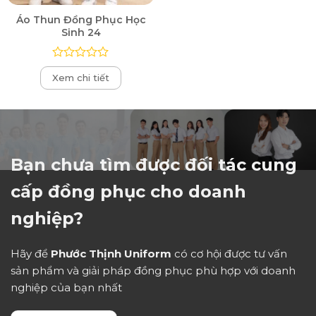
Áo Thun Đồng Phục Học
Sinh 24
Được
Xem chi tiết
xếp
hạng
0
5
sao
Bạn chưa tìm được đối tác cung
cấp đồng phục cho doanh
nghiệp?
Hãy để
Phước Thịnh Uniform
có cơ hội được tư vấn
sản phẩm và giải pháp đồng phục phù hợp với doanh
nghiệp của bạn nhất