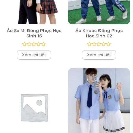
Áo Sơ Mi Đồng Phục Học
Áo Khoác Đồng Phục
Sinh 16
Học Sinh 02
Được
Được
Xem chi tiết
Xem chi tiết
xếp
xếp
hạng
hạng
0
0
5
5
sao
sao