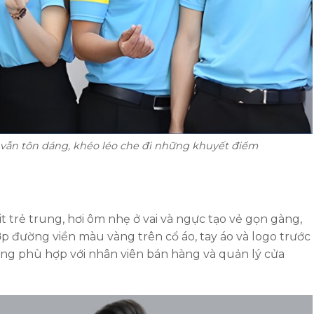
g vẫn tôn dáng, khéo léo che đi những khuyết điểm
t trẻ trung, hơi ôm nhẹ ở vai và ngực tạo vẻ gọn gàng,
 đường viền màu vàng trên cổ áo, tay áo và logo trước
ộng phù hợp với nhân viên bán hàng và quản lý cửa