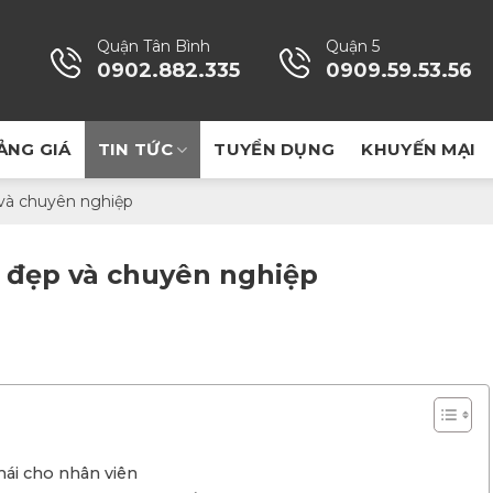
Quận Tân Bình
Quận 5
0902.882.335
0909.59.53.56
ẢNG GIÁ
TIN TỨC
TUYỂN DỤNG
KHUYẾN MẠI
và chuyên nghiệp
 đẹp và chuyên nghiệp
mái cho nhân viên