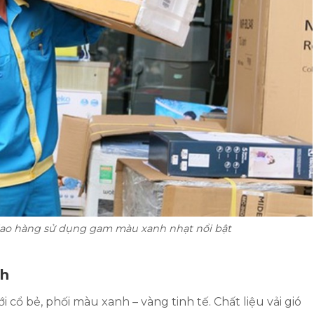
iao hàng sử dụng gam màu xanh nhạt nổi bật
nh
i cổ bẻ, phối màu xanh – vàng tinh tế. Chất liệu vải gió