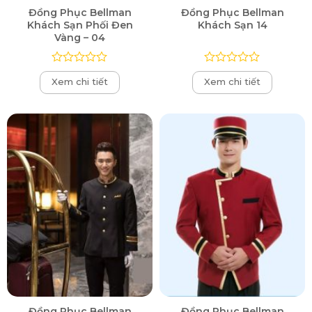
Đồng Phục Bellman
Đồng Phục Bellman
Khách Sạn Phối Đen
Khách Sạn 14
Vàng – 04
Được
Được
Xem chi tiết
Xem chi tiết
xếp
xếp
hạng
hạng
0
0
5
5
sao
sao
Đồng Phục Bellman
Đồng Phục Bellman