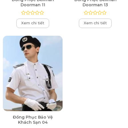
Doorman 11
Doorman 13
Được
Được
Xem chi tiết
Xem chi tiết
xếp
xếp
hạng
hạng
0
0
5
5
sao
sao
Đồng Phục Bảo Vệ
Khách Sạn 04