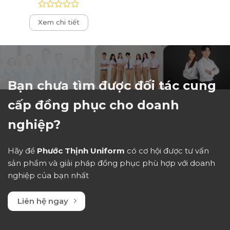
Được
Xem chi tiết
xếp
hạng
0
5
sao
Bạn chưa tìm được đối tác cung
cấp đồng phục cho doanh
nghiệp?
Hãy để
Phước Thịnh Uniform
có cơ hội được tư vấn
sản phẩm và giải pháp đồng phục phù hợp với doanh
nghiệp của bạn nhất
Liên hệ ngay