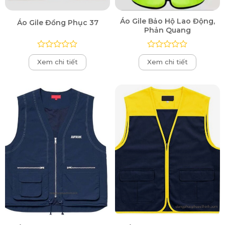
Áo Gile Bảo Hộ Lao Động,
Áo Gile Đồng Phục 37
Phản Quang
Được
Được
Xem chi tiết
Xem chi tiết
xếp
xếp
hạng
hạng
0
0
5
5
sao
sao