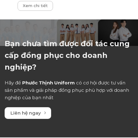
Được
Xem chi tiết
xếp
hạng
0
5
sao
Bạn chưa tìm được đối tác cung
cấp đồng phục cho doanh
nghiệp?
Hãy để
Phước Thịnh Uniform
có cơ hội được tư vấn
sản phẩm và giải pháp đồng phục phù hợp với doanh
nghiệp của bạn nhất
Liên hệ ngay