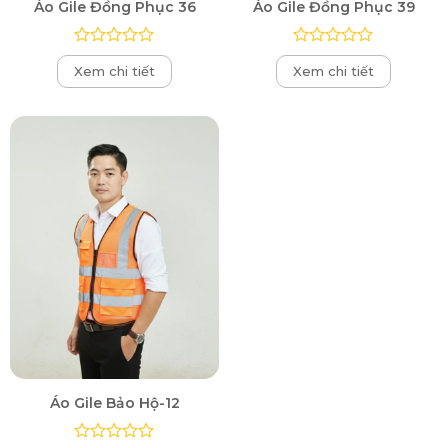
Áo Gile Đồng Phục 36
Áo Gile Đồng Phục 39
Được
Được
Xem chi tiết
Xem chi tiết
xếp
xếp
hạng
hạng
0
0
5
5
sao
sao
Áo Gile Bảo Hộ-12