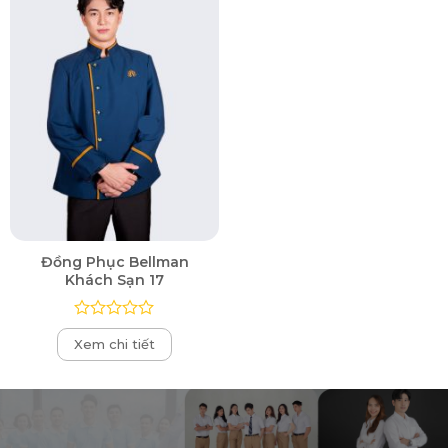
sao
sao
Đồng Phục Bellman
Khách Sạn 17
Được
Xem chi tiết
xếp
hạng
0
5
sao