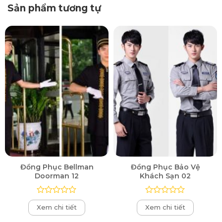
Sản phẩm tương tự
Đồng Phục Bellman
Đồng Phục Bảo Vệ
Doorman 12
Khách Sạn 02
Được
Được
Xem chi tiết
Xem chi tiết
xếp
xếp
hạng
hạng