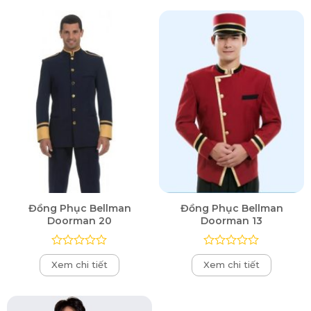
0
0
5
5
sao
sao
Đồng Phục Bellman
Đồng Phục Bellman
Doorman 20
Doorman 13
Được
Được
Xem chi tiết
Xem chi tiết
xếp
xếp
hạng
hạng
0
0
5
5