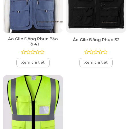
Áo Gile Đồng Phục Bảo
Áo Gile Đồng Phục 32
Hộ 41
Được
Được
Xem chi tiết
Xem chi tiết
xếp
xếp
hạng
hạng
0
0
5
5
sao
sao