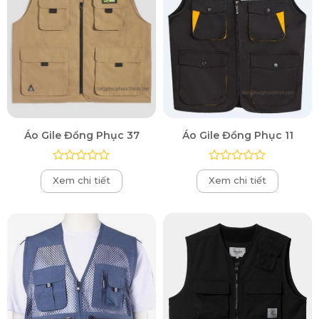
Áo Gile Đồng Phục 37
Áo Gile Đồng Phục 11
Được
Được
Xem chi tiết
Xem chi tiết
xếp
xếp
hạng
hạng
0
0
5
5
sao
sao