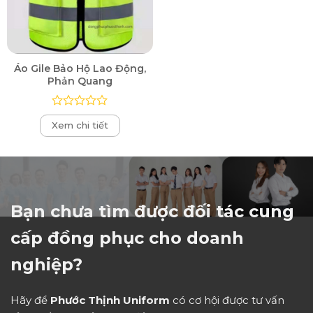
Áo Gile Bảo Hộ Lao Động,
Phản Quang
Được
Xem chi tiết
xếp
hạng
0
5
sao
Bạn chưa tìm được đối tác cung
cấp đồng phục cho doanh
nghiệp?
Hãy để
Phước Thịnh Uniform
có cơ hội được tư vấn