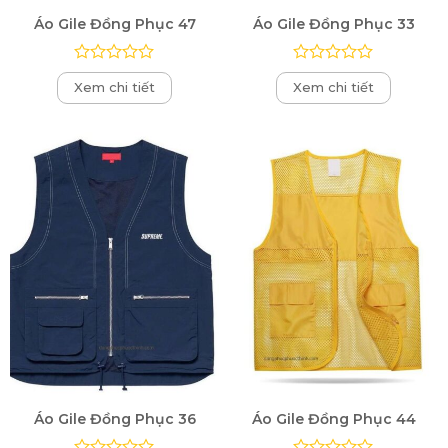
Áo Gile Đồng Phục 47
Áo Gile Đồng Phục 33
Được
Được
Xem chi tiết
Xem chi tiết
xếp
xếp
hạng
hạng
0
0
5
5
sao
sao
Áo Gile Đồng Phục 36
Áo Gile Đồng Phục 44