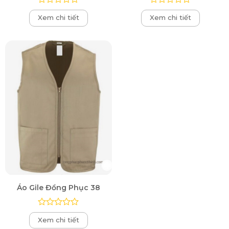
Được
Được
Xem chi tiết
Xem chi tiết
xếp
xếp
hạng
hạng
0
0
5
5
sao
sao
Áo Gile Đồng Phục 38
Được
Xem chi tiết
xếp