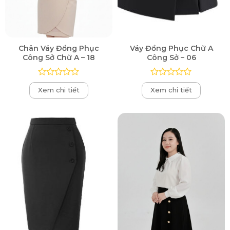
Chân Váy Đồng Phục
Váy Đồng Phục Chữ A
Công Sở Chữ A – 18
Công Sở – 06
Được
Được
Xem chi tiết
Xem chi tiết
xếp
xếp
hạng
hạng
0
0
5
5
sao
sao