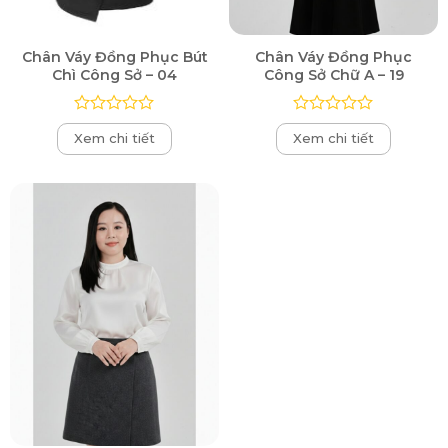
Chân Váy Đồng Phục Bút
Chân Váy Đồng Phục
Chì Công Sở – 04
Công Sở Chữ A – 19
Được
Được
Xem chi tiết
Xem chi tiết
xếp
xếp
hạng
hạng
0
0
5
5
sao
sao