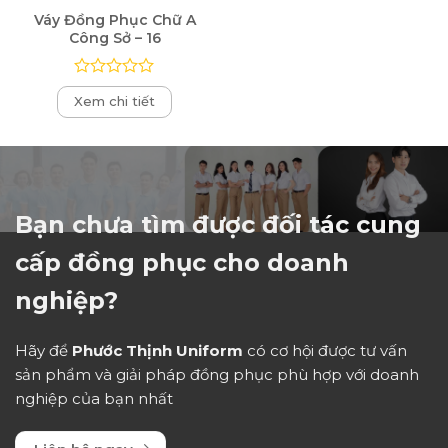
Váy Đồng Phục Chữ A
Công Sở – 16
Được
Xem chi tiết
xếp
hạng
0
5
sao
Bạn chưa tìm được đối tác cung
cấp đồng phục cho doanh
nghiệp?
Hãy để
Phước Thịnh Uniform
có cơ hội được tư vấn
sản phẩm và giải pháp đồng phục phù hợp với doanh
nghiệp của bạn nhất