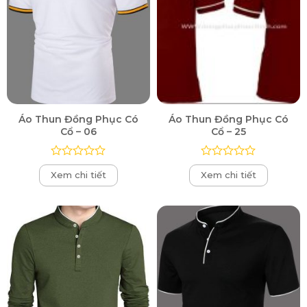
Áo Thun Đồng Phục Có
Áo Thun Đồng Phục Có
Cổ – 06
Cổ – 25
Được
Được
Xem chi tiết
Xem chi tiết
xếp
xếp
hạng
hạng
0
0
5
5
sao
sao