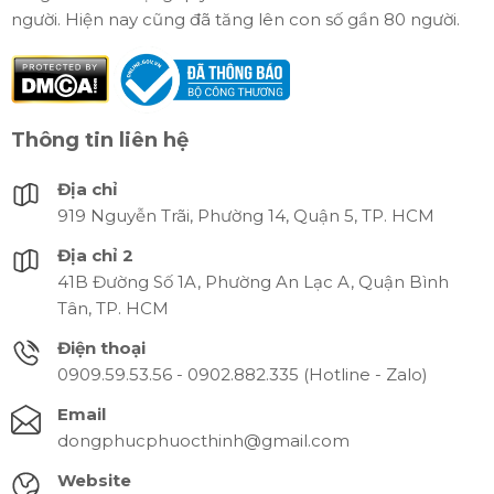
người. Hiện nay cũng đã tăng lên con số gần 80 người.
Thông tin liên hệ
Địa chỉ
919 Nguyễn Trãi, Phường 14, Quận 5, TP. HCM
Địa chỉ 2
41B Đường Số 1A, Phường An Lạc A, Quận Bình
Tân, TP. HCM
Điện thoại
0909.59.53.56 - 0902.882.335 (Hotline - Zalo)
Email
dongphucphuocthinh@gmail.com
Website