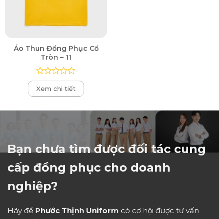
Áo Thun Đồng Phục Cổ
Tròn – 11
Được
Xem chi tiết
xếp
hạng
0
5
sao
Bạn chưa tìm được đối tác cung
cấp đồng phục cho doanh
nghiệp?
Hãy để
Phước Thịnh Uniform
có cơ hội được tư vấn