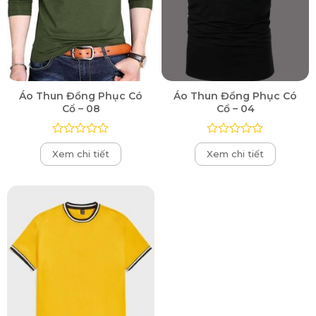
Áo Thun Đồng Phục Có
Áo Thun Đồng Phục Có
Cổ – 08
Cổ – 04
Được
Được
Xem chi tiết
Xem chi tiết
xếp
xếp
hạng
hạng
0
0
5
5
sao
sao