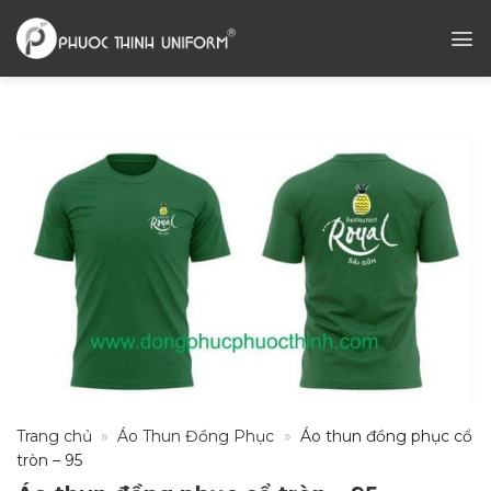
Chuyển
đến
nội
dung
Trang chủ
»
Áo Thun Đồng Phục
»
Áo thun đồng phục cổ
tròn – 95