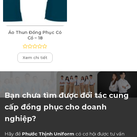
Áo Thun Đồng Phục Có
Cổ – 18
Được
Xem chi tiết
xếp
hạng
0
5
sao
Bạn chưa tìm được đối tác cung
cấp đồng phục cho doanh
nghiệp?
Hãy để
Phước Thịnh Uniform
có cơ hội được tư vấn