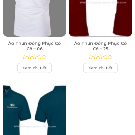
Áo Thun Đồng Phục Có
Áo Thun Đồng Phục Có
Cổ – 06
Cổ – 25
Được
Được
Xem chi tiết
Xem chi tiết
xếp
xếp
hạng
hạng
0
0
5
5
sao
sao