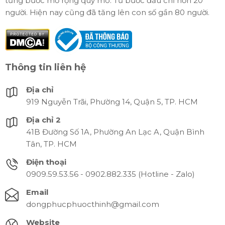
từng bước mở rộng quy mô. Từ bước đầu chỉ hơn 20
người. Hiện nay cũng đã tăng lên con số gần 80 người.
Thông tin liên hệ
Địa chỉ
919 Nguyễn Trãi, Phường 14, Quận 5, TP. HCM
Địa chỉ 2
41B Đường Số 1A, Phường An Lạc A, Quận Bình
Tân, TP. HCM
Điện thoại
0909.59.53.56 - 0902.882.335 (Hotline - Zalo)
Email
dongphucphuocthinh@gmail.com
Website