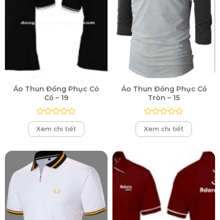
Áo Thun Đồng Phục Có
Áo Thun Đồng Phục Cổ
Cổ – 19
Tròn – 15
Được
Được
Xem chi tiết
Xem chi tiết
xếp
xếp
hạng
hạng
0
0
5
5
sao
sao