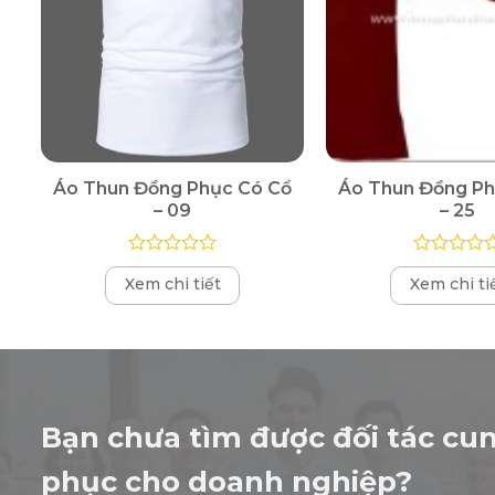
Áo Thun Đồng Phục Có Cổ
Áo Thun Đồng Ph
– 09
– 25
Được
Được
Xem chi tiết
Xem chi ti
xếp
xếp
hạng
hạng
0
0
5
5
sao
sao
Bạn chưa tìm được đối tác cu
phục cho doanh nghiệp?