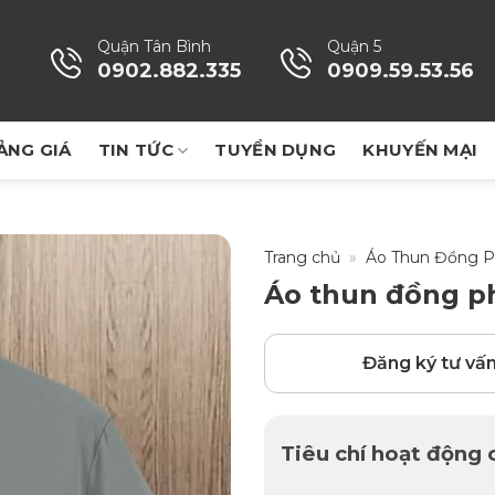
Quận Tân Bình
Quận 5
0902.882.335
0909.59.53.56
ẢNG GIÁ
TIN TỨC
TUYỂN DỤNG
KHUYẾN MẠI
Trang chủ
»
Áo Thun Đồng 
Áo thun đồng ph
Đăng ký tư vấ
Tiêu chí hoạt động