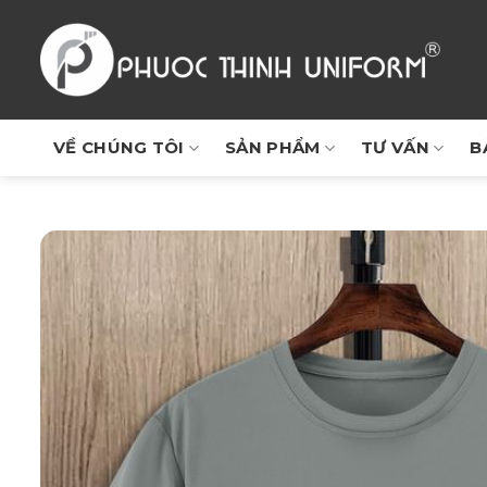
Chuyển
đến
nội
dung
VỀ CHÚNG TÔI
SẢN PHẨM
TƯ VẤN
B