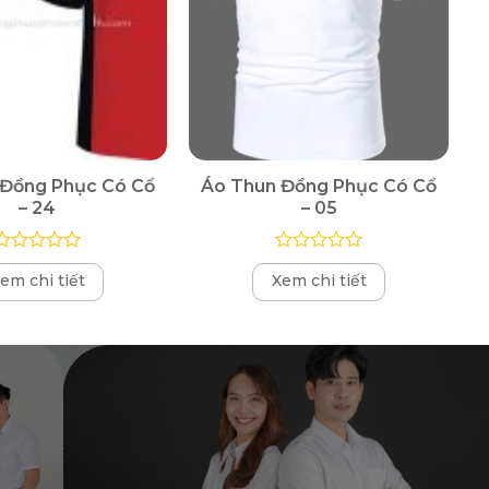
 Đồng Phục Có Cổ
Áo Thun Đồng Phục Có Cổ
– 24
– 05
Được
Được
em chi tiết
Xem chi tiết
xếp
xếp
hạng
hạng
0
0
5
5
sao
sao