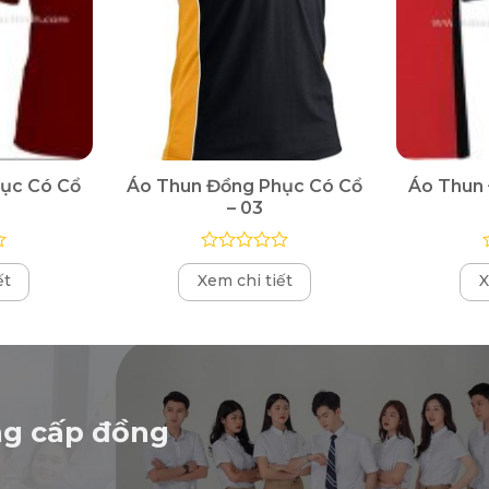
ục Có Cổ
Áo Thun Đồng Phục Có Cổ
Áo Thun
– 03
Được
ết
Xem chi tiết
X
xếp
hạng
0
5
sao
ng cấp đồng