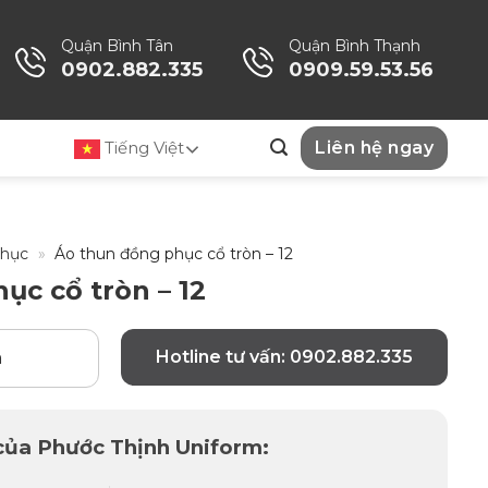
Quận Bình Tân
Quận Bình Thạnh
0902.882.335
0909.59.53.56
Tiếng Việt
Liên hệ ngay
Phục
»
Áo thun đồng phục cổ tròn – 12
ục cổ tròn – 12
Hotline tư vấn: 0902.882.335
n
 của Phước Thịnh Uniform: