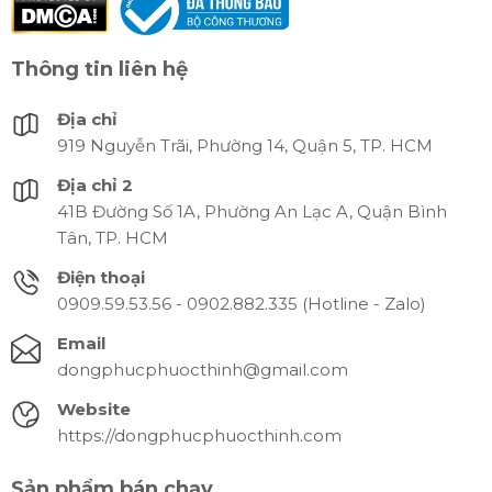
Thông tin liên hệ
Địa chỉ
919 Nguyễn Trãi, Phường 14, Quận 5, TP. HCM
Địa chỉ 2
41B Đường Số 1A, Phường An Lạc A, Quận Bình
Tân, TP. HCM
Điện thoại
0909.59.53.56 - 0902.882.335 (Hotline - Zalo)
Email
dongphucphuocthinh@gmail.com
Website
https://dongphucphuocthinh.com
Sản phẩm bán chạy