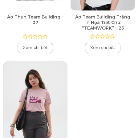
Áo Thun Team Building –
Áo Team Building Trắng
07
In Họa Tiết Chữ
“TEAMWORK” – 25
Được
Được
Xem chi tiết
Xem chi tiết
xếp
xếp
hạng
hạng
0
0
5
5
sao
sao