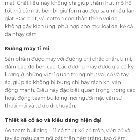
mát. Chất liệu này không chỉ giúp thấm hút mồ hôi
tốt mà còn rất bền bỉ, giữ form áo đẹp sau nhiều lần
giặt. Đặc biệt, vải cotton còn thân thiện với da,
không gây kích ứng, phù hợp cho mọi loại da, kể cả
da nhạy cảm.
Đường may tỉ mỉ
Sản phẩm được may với đường chỉ chắc chắn, tỉ mỉ,
đảm bảo độ bền cao. Các đường may được gia cố kỹ
lưỡng ở những vị trí quan trọng như vai, cổ và tay
áo, giúp áo không bị bung chỉ hay rách khi vận
động mạnh. Điều này đặc biệt quan trọng trong các
hoạt động team building, nơi người mặc cần sự
thoải mái và tự do di chuyển.
Thiết kế cổ áo và kiểu dáng hiện đại
Áo team building – 11 có thiết kế cổ tròn, viền cổ và
tay áo màu cam nổi bật trên nền trắng, tạo điểm