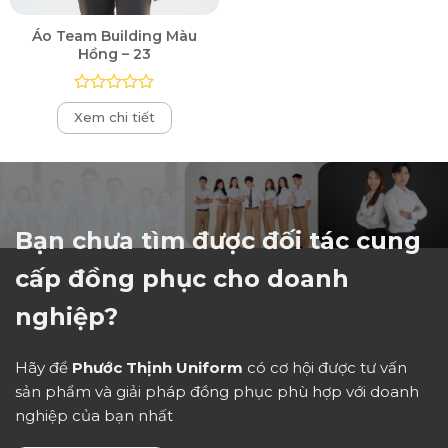
Áo Team Building Màu
Hồng – 23
Được
Xem chi tiết
xếp
hạng
0
5
sao
Bạn chưa tìm được đối tác cung
cấp đồng phục cho doanh
nghiệp?
Hãy để
Phước Thịnh Uniform
có cơ hội được tư vấn
sản phẩm và giải pháp đồng phục phù hợp với doanh
nghiệp của bạn nhất