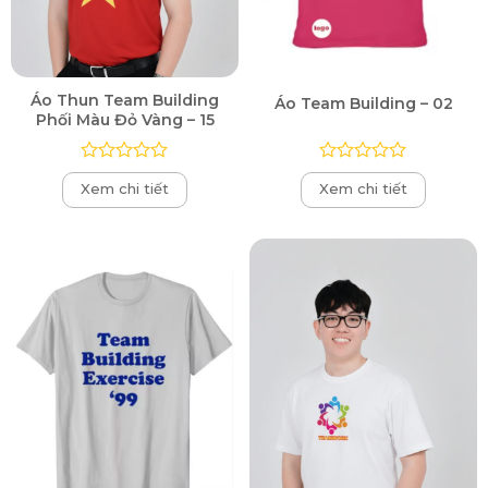
Áo Thun Team Building
Áo Team Building – 02
Phối Màu Đỏ Vàng – 15
Được
Được
Xem chi tiết
Xem chi tiết
xếp
xếp
hạng
hạng
0
0
5
5
sao
sao