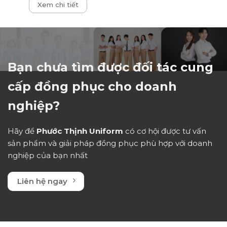
Xem chi tiết
xếp
hạng
0
5
sao
Bạn chưa tìm được đối tác cung
cấp đồng phục cho doanh
nghiệp?
Hãy để
Phước Thịnh Uniform
có cơ hội được tư vấn
sản phẩm và giải pháp đồng phục phù hợp với doanh
nghiệp của bạn nhất
Liên hệ ngay