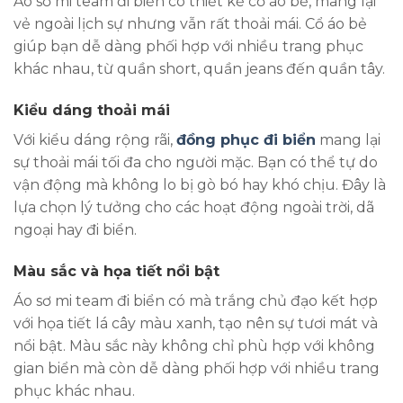
Áo sơ mi team đi biển có thiết kế cổ áo bẻ, mang lại
vẻ ngoài lịch sự nhưng vẫn rất thoải mái. Cổ áo bẻ
giúp bạn dễ dàng phối hợp với nhiều trang phục
khác nhau, từ quần short, quần jeans đến quần tây.
Kiểu dáng thoải mái
Với kiểu dáng rộng rãi,
đồng phục đi biển
mang lại
sự thoải mái tối đa cho người mặc. Bạn có thể tự do
vận động mà không lo bị gò bó hay khó chịu. Đây là
lựa chọn lý tưởng cho các hoạt động ngoài trời, dã
ngoại hay đi biển.
Màu sắc và họa tiết nổi bật
Áo sơ mi team đi biển có mà trắng chủ đạo kết hợp
với họa tiết lá cây màu xanh, tạo nên sự tươi mát và
nổi bật. Màu sắc này không chỉ phù hợp với không
gian biển mà còn dễ dàng phối hợp với nhiều trang
phục khác nhau.