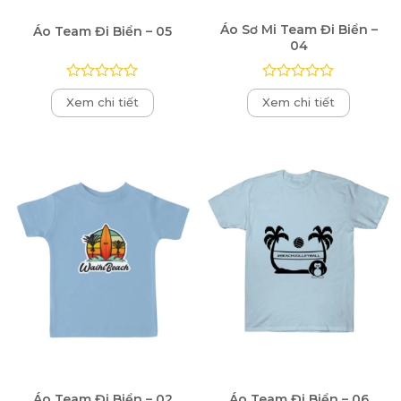
Áo Sơ Mi Team Đi Biển –
Áo Team Đi Biển – 05
04
Được
Được
Xem chi tiết
Xem chi tiết
xếp
xếp
hạng
hạng
0
0
5
5
sao
sao
Áo Team Đi Biển – 02
Áo Team Đi Biển – 06