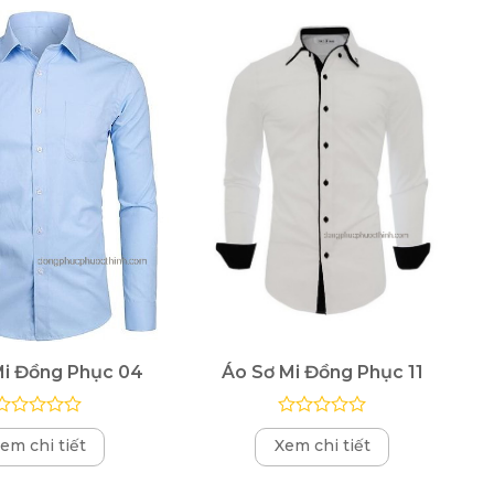
Mi Đồng Phục 04
Áo Sơ Mi Đồng Phục 11
Được
Được
em chi tiết
Xem chi tiết
xếp
xếp
hạng
hạng
0
0