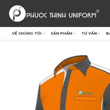
Chuyển
đến
nội
dung
VỀ CHÚNG TÔI
SẢN PHẨM
TƯ VẤN
B