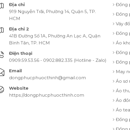
Địa chỉ
Đồng 
919 Nguyễn Trãi, Phường 14, Quận 5, TP.
Đồng 
HCM
Váy đ
Địa chỉ 2
Đồng 
41B Đường Số 1A, Phường An Lạc A, Quận
Bình Tân, TP. HCM
Áo kh
Đồng 
Điện thoại
0909.59.53.56 - 0902.882.335 (Hotline - Zalo)
Đồng 
Email
May n
dongphucphuocthinh@gmail.com
Áo sơ
Website
Áo th
https://dongphucphuocthinh.com
Áo đồ
Áo te
Đồng 
Đồng 