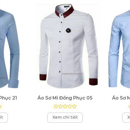
Phục 21
Áo Sơ Mi Đồng Phục 05
Áo Sơ 
Được
ết
Xem chi tiết
X
xếp
hạng
0