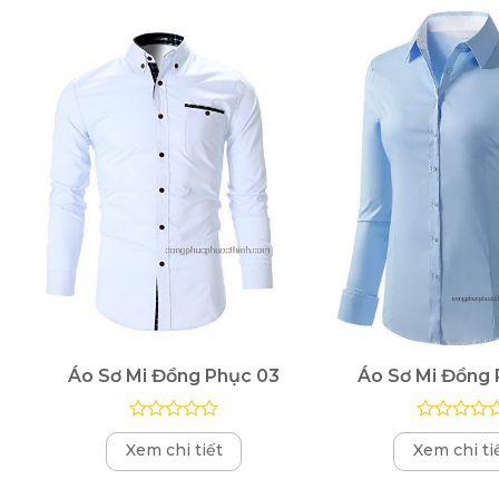
Áo Sơ Mi Đồng Phục 03
Áo Sơ Mi Đồng 
Được
Được
Xem chi tiết
Xem chi ti
xếp
xếp
hạng
hạng
0
0