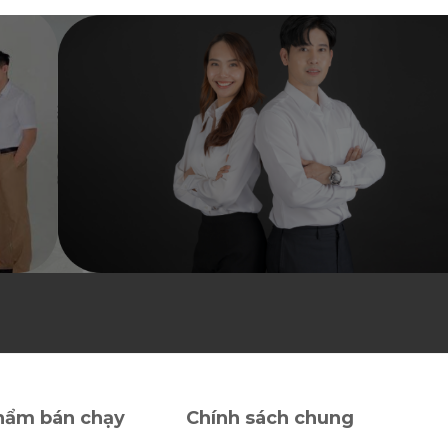
5
5
sao
sao
hẩm bán chạy
Chính sách chung