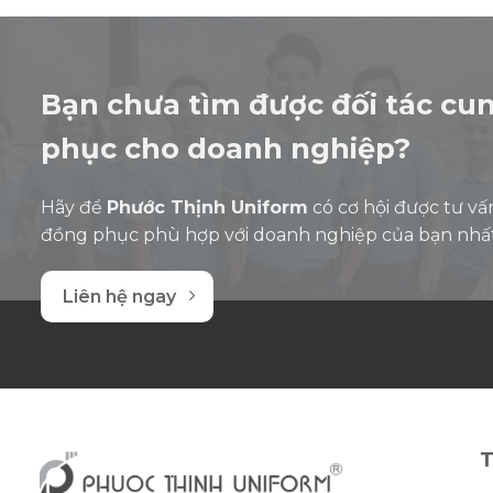
5
5
sao
sao
Bạn chưa tìm được đối tác cu
phục cho doanh nghiệp?
Hãy để
Phước Thịnh Uniform
có cơ hội được tư vấ
đồng phục phù hợp với doanh nghiệp của bạn nhấ
Liên hệ ngay
T