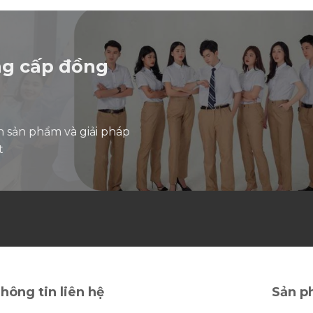
5
sao
ng cấp đồng
n sản phẩm và giải pháp
t
hông tin liên hệ
Sản p