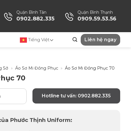
Quận Bình Tân
Quận Bình Thạnh
0902.882.335
0909.59.53.56
Tiếng Việt
Liên hệ ngay
g Sở
»
Áo Sơ Mi Đồng Phục
»
Áo Sơ Mi Đồng Phục 70
Phục 70
Hotline tư vấn: 0902.882.335
n
 của Phước Thịnh Uniform: