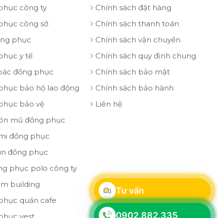
phục công ty
Chính sách đặt hàng
phục công sở
Chính sách thanh toán
ồng phục
Chính sách vận chuyển
phục y tế
Chính sách quy định chung
oác đồng phục
Chính sách bảo mật
phục bảo hộ lao động
Chính sách bảo hành
phục bảo vệ
Liên hệ
ón mũ đồng phục
 mi đồng phục
un đồng phục
ng phục polo công ty
am building
Tư vấn
phục quán cafe
0902.882.335
phục vest