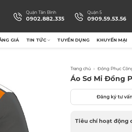
Quận Tân Bình
Quận 5
0902.882.335
0909.59.53.56
ẢNG GIÁ
TIN TỨC
TUYỂN DỤNG
KHUYẾN MẠI
Trang chủ
»
Đồng Phục Côn
Áo Sơ Mi Đồng 
Đăng ký tư vấ
Tiêu chí hoạt động