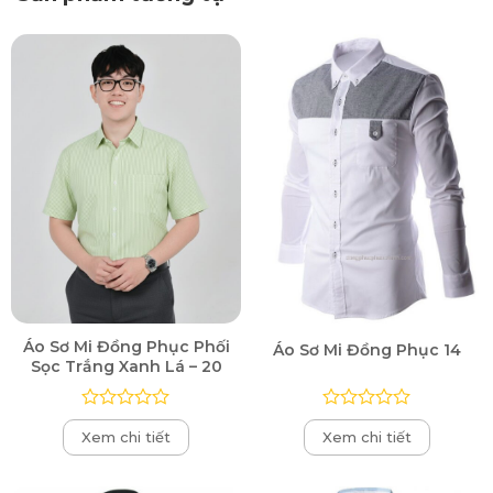
Áo Sơ Mi Đồng Phục Phối
Áo Sơ Mi Đồng Phục 14
Sọc Trắng Xanh Lá – 20
Được
Được
Xem chi tiết
Xem chi tiết
xếp
xếp
hạng
hạng
0
0