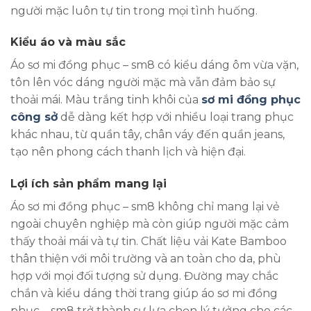
người mặc luôn tự tin trong mọi tình huống.
Kiểu áo và màu sắc
Áo sơ mi đồng phục – sm8 có kiểu dáng ôm vừa vặn,
tôn lên vóc dáng người mặc mà vẫn đảm bảo sự
thoải mái. Màu trắng tinh khôi của
sơ mi đồng phục
công sở
dễ dàng kết hợp với nhiều loại trang phục
khác nhau, từ quần tây, chân váy đến quần jeans,
tạo nên phong cách thanh lịch và hiện đại.
Lợi ích sản phẩm mang lại
Áo sơ mi đồng phục – sm8 không chỉ mang lại vẻ
ngoài chuyên nghiệp mà còn giúp người mặc cảm
thấy thoải mái và tự tin. Chất liệu vải Kate Bamboo
thân thiện với môi trường và an toàn cho da, phù
hợp với mọi đối tượng sử dụng. Đường may chắc
chắn và kiểu dáng thời trang giúp áo sơ mi đồng
phục – sm8 trở thành sự lựa chọn lý tưởng cho các