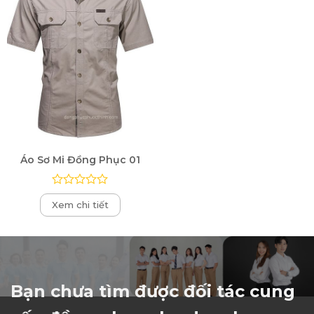
Áo Sơ Mi Đồng Phục 01
Được
Xem chi tiết
xếp
hạng
0
5
sao
Bạn chưa tìm được đối tác cung