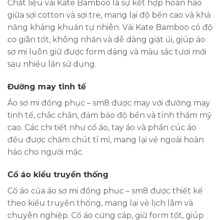
Chất liệu vải Kate Bamboo là sự kết hợp hoàn hảo
giữa sợi cotton và sợi tre, mang lại độ bền cao và khả
năng kháng khuẩn tự nhiên. Vải Kate Bamboo có độ
co giãn tốt, không nhăn và dễ dàng giặt ủi, giúp áo
sơ mi luôn giữ được form dáng và màu sắc tươi mới
sau nhiều lần sử dụng.
Đường may tinh tế
Áo sơ mi đồng phục – sm8 được may với đường may
tinh tế, chắc chắn, đảm bảo độ bền và tính thẩm mỹ
cao. Các chi tiết như cổ áo, tay áo và phần cúc áo
đều được chăm chút tỉ mỉ, mang lại vẻ ngoài hoàn
hảo cho người mặc.
Cổ áo kiểu truyền thống
Cổ áo của áo sơ mi đồng phục – sm8 được thiết kế
theo kiểu truyền thống, mang lại vẻ lịch lãm và
chuyên nghiệp. Cổ áo cứng cáp, giữ form tốt, giúp