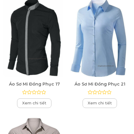
5
5
sao
sao
Áo Sơ Mi Đồng Phục 17
Áo Sơ Mi Đồng Phục 21
Được
Được
Xem chi tiết
Xem chi tiết
xếp
xếp
hạng
hạng
0
0
5
5
sao
sao