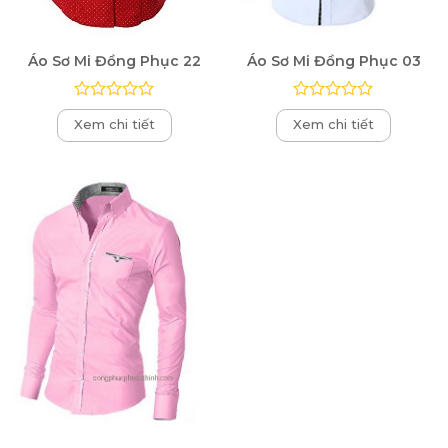
Áo Sơ Mi Đồng Phục 22
Áo Sơ Mi Đồng Phục 03
Được
Được
Xem chi tiết
Xem chi tiết
xếp
xếp
hạng
hạng
0
0
5
5
sao
sao