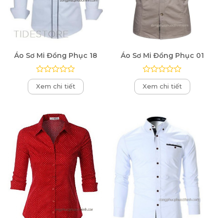
Áo Sơ Mi Đồng Phục 18
Áo Sơ Mi Đồng Phục 01
Được
Được
Xem chi tiết
Xem chi tiết
xếp
xếp
hạng
hạng
0
0
5
5
sao
sao