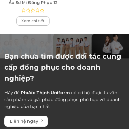
Áo Sơ Mi Đồng Phục 12
Được
Xem chi tiết
xếp
hạng
0
5
sao
Bạn chưa tìm được đối tác cung
cấp đồng phục cho doanh
nghiệp?
Hãy để
Phước Thịnh Uniform
có cơ hội được tư vấn
sản phẩm và giải pháp đồng phục phù hợp với doanh
nghiệp của bạn nhất
Liên hệ ngay