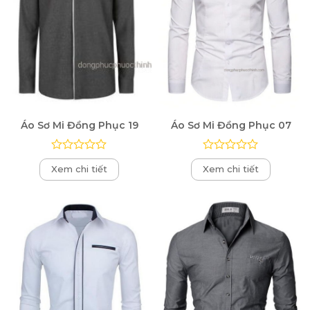
Áo Sơ Mi Đồng Phục 19
Áo Sơ Mi Đồng Phục 07
Được
Được
Xem chi tiết
Xem chi tiết
xếp
xếp
hạng
hạng
0
0
5
5
sao
sao