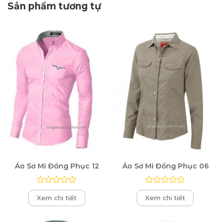
Sản phẩm tương tự
Áo Sơ Mi Đồng Phục 12
Áo Sơ Mi Đồng Phục 06
Được
Được
Xem chi tiết
Xem chi tiết
xếp
xếp
hạng
hạng
0
0