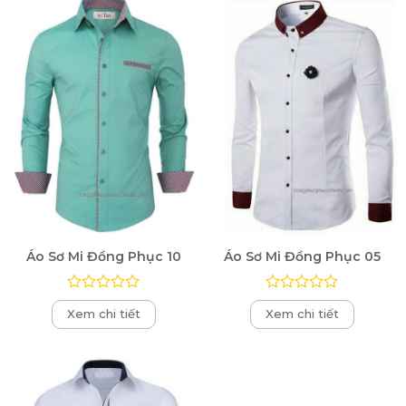
5
5
sao
sao
Áo Sơ Mi Đồng Phục 10
Áo Sơ Mi Đồng Phục 05
Được
Được
Xem chi tiết
Xem chi tiết
xếp
xếp
hạng
hạng
0
0
5
5
sao
sao