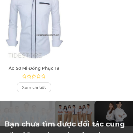
Áo Sơ Mi Đồng Phục 18
Được
Xem chi tiết
xếp
hạng
0
5
sao
Bạn chưa tìm được đối tác cung