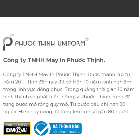
Áo polo đồng phục là loại
đồng phục công ty
phổ
biến, sở hữu nhiều ưu điểm vượt trội, mang đến sự thoải
và phong cách hiện đại cho người mặc. Với thiết kế cổ
bẻ thanh lịch cùng hàng cúc nhỏ nhắn, áo polo không
chỉ giúp nhân viên dễ dàng điều chỉnh khi mặc mà còn
thể hiện sự chuyên nghiệp và linh hoạt trong mọi tình
huống.
Công ty TNHH May In Phước Thịnh.
Vừa tạo sự thoải mái và thời trang cho nhân
viên
Công ty TNHH May In Phước Thịnh. Được thành lập từ
năm 2011. Tính đến nay đã có trên 10 năm kinh nghiệm
Áo polo đồng phục mang đến sự thoải mái vượt trội
trong lĩnh vực đồng phục. Trong quảng thời gian 10 năm
nhờ thiết kế tay ngắn linh hoạt mà vẫn giữ được nét
hình thành và phát triển, công ty Phước Thịnh cũng đã
sang trọng, lịch sự, không quá gò bó hay nghiêm túc.
từng bước mở rộng quy mô. Từ bước đầu chỉ hơn 20
Kiểu dáng trẻ trung và năng động giúp áo polo dễ
người. Hiện nay cũng đã tăng lên con số gần 80 người.
dàng phù hợp với mọi phong cách, từ nam đến nữ, ở
nhiều độ tuổi khác nhau.
Áo polo cũng rất dễ phối với quần jean, quần tây hay