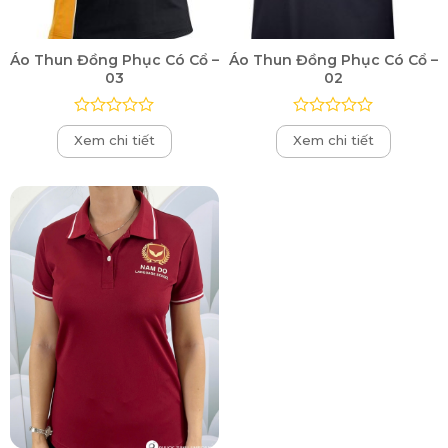
Áo Thun Đồng Phục Có Cổ –
Áo Thun Đồng Phục Có Cổ –
03
02
Được
Được
Xem chi tiết
Xem chi tiết
xếp
xếp
hạng
hạng
0
0
5
5
sao
sao