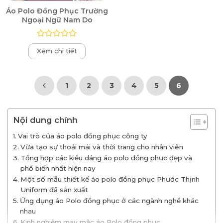
Áo Polo Đồng Phục Trường
Ngoại Ngữ Nam Do
Được
Xem chi tiết
xếp
hạng
0
5
sao
1
2
3
4
5
6
Nội dung chính
Vai trò của áo polo đồng phục công ty
Vừa tạo sự thoải mái và thời trang cho nhân viên
Tổng hợp các kiểu dáng áo polo đồng phục đẹp và
phổ biến nhất hiện nay
Một số mẫu thiết kế áo polo đồng phục Phước Thịnh
Uniform đã sản xuất
Ứng dụng áo Polo đồng phục ở các ngành nghề khác
nhau
Kinh nghiệm may mặc áo Polo đồng phục