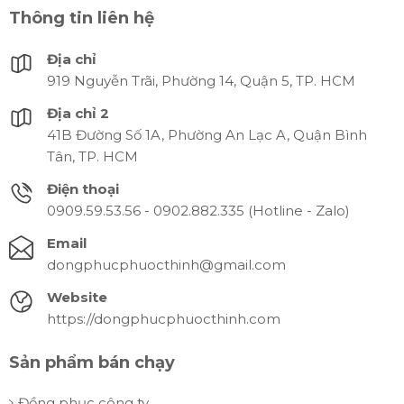
váy công sở,… kể cả khi có sơ vin hay không thì vẫn tạo
Thông tin liên hệ
nên vẻ ngoài khỏe khoắn, thời trang và chuyên nghiệp
cho đội ngũ nhân viên. Trang phục thời trang, đồng
Địa chỉ
nhất này không chỉ giúp xây dựng sự tự tin cho nhân
919 Nguyễn Trãi, Phường 14, Quận 5, TP. HCM
viên mà còn góp phần tạo nên hình ảnh chuyên
nghiệp cho công ty.
Địa chỉ 2
41B Đường Số 1A, Phường An Lạc A, Quận Bình
Tân, TP. HCM
Điện thoại
0909.59.53.56 - 0902.882.335 (Hotline - Zalo)
Email
dongphucphuocthinh@gmail.com
Website
https://dongphucphuocthinh.com
Sản phẩm bán chạy
Đồng phục công ty