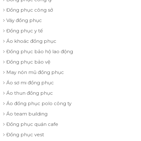
Đồng phục công sở
Váy đồng phục
Đồng phục y tế
Áo khoác đồng phục
Nhân viên công ty mặc áo polo đồng phục
Đồng phục bảo hộ lao động
Đồng phục bảo vệ
Xây dựng hình ảnh chuyên nghiệp cho
May nón mũ đồng phục
doanh nghiệp
Áo sơ mi đồng phục
Khả năng in logo và slogan dễ dàng trên chất liệu thun
Áo thun đồng phục
mềm không chỉ mang tính thẩm mỹ cao, mà còn giúp
doanh nghiệp dễ dàng tạo nên sự đồng bộ cho thương
Áo đồng phục polo công ty
hiệu. Với chất liệu vải đa dạng, bảng màu phong phú,
Áo team building
chữ và hình ảnh được in sắc nét, các doanh nghiệp có
thể tùy chỉnh thiết kế để trở nên nổi bật, đặc trưng và
Đồng phục quán cafe
chuyên nghiệp hơn.
Đồng phục vest