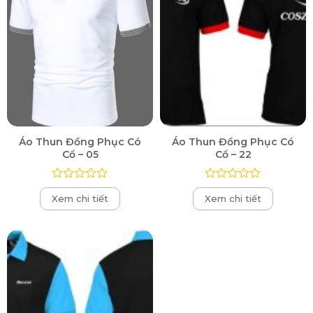
Áo Thun Đồng Phục Có
Áo Thun Đồng Phục Có
Cổ – 05
Cổ – 22
Được
Được
Xem chi tiết
Xem chi tiết
xếp
xếp
hạng
hạng
0
0
5
5
sao
sao