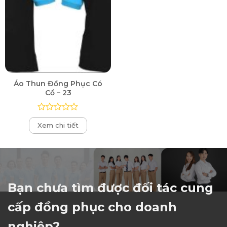
Áo Thun Đồng Phục Có
Cổ – 23
Được
Xem chi tiết
xếp
hạng
0
5
sao
Bạn chưa tìm được đối tác cung
cấp đồng phục cho doanh
nghiệp?