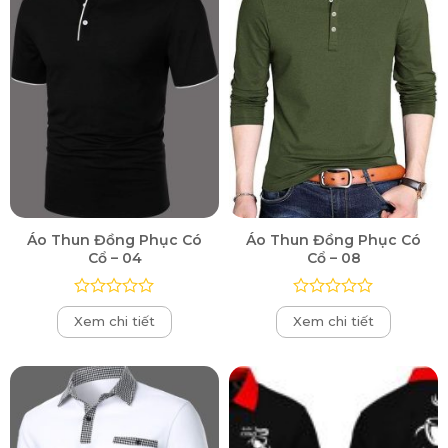
Áo Thun Đồng Phục Có
Áo Thun Đồng Phục Có
Cổ – 04
Cổ – 08
Được
Được
Xem chi tiết
Xem chi tiết
xếp
xếp
hạng
hạng
0
0
5
5
sao
sao